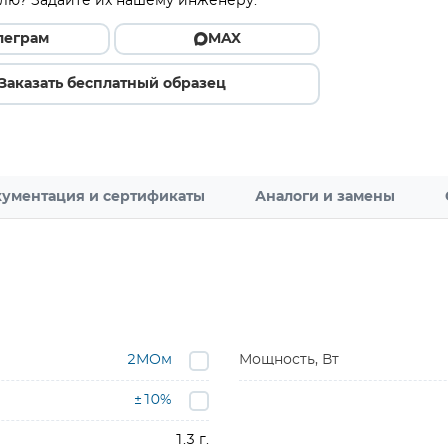
лю? Задайте их нашему инженеру.
леграм
MAX
Заказать бесплатный образец
ументация и сертификаты
Аналоги и замены
2МОм
Мощность, Вт
±10%
1.3 г.