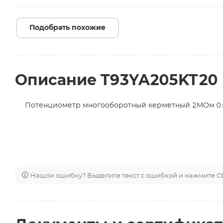
Подобрать похожие
Описание T93YA205KT20
Потенциометр многооборотный керметный 2МОм 0.028
Нашли ошибку? Выделите текст с ошибкой и нажмите Ctr