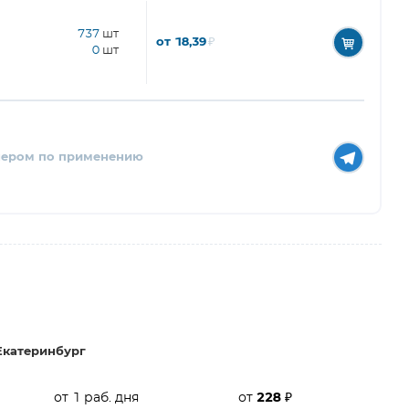
737
шт
от 18,39
₽
0
шт
нером по применению
Екатеринбург
от 1 раб. дня
от
228
₽