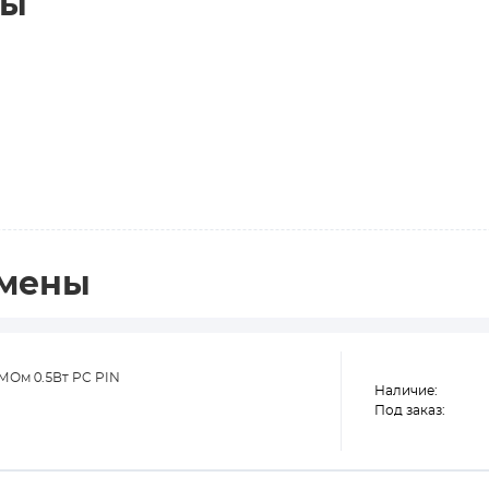
ты
амены
МОм 0.5Вт PC PIN
Наличие:
Под заказ: