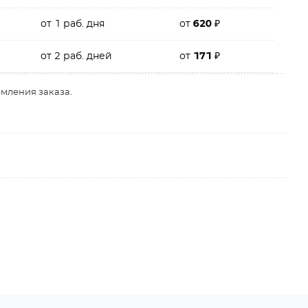
от 1 раб. дня
от
620
₽
от 2 раб. дней
от
171
₽
рмления заказа.