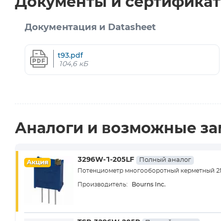
Документы и сертифика
Документация и Datasheet
t93.pdf
104,6 кБ
Аналоги и возможные з
3296W-1-205LF
Полный аналог
Акция
Потенциометр многооборотный керметный 2
Bourns Inc.
Производитель: