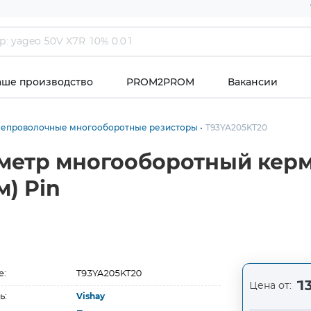
аше производство
PROM2PROM
Вакансии
епроволочные многооборотные резисторы
T93YA205KT20
метр многооборотный кер
м) Pin
е:
T93YA205KT20
13
Цена от:
ь:
Vishay