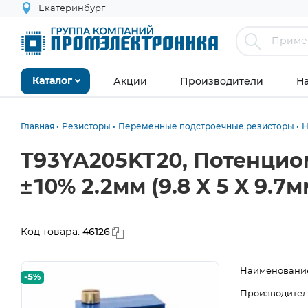
Екатеринбург
Акции
Производители
Н
Каталог
Главная
Резисторы
Переменные подстроечные резисторы
Н
T93YA205KT20, Потенцио
±10% 2.2мм (9.8 X 5 X 9.7м
46126
Код товара:
Наименовани
-5%
Производител