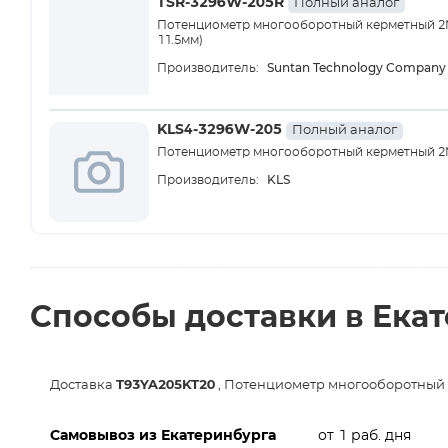
TSR-3296W-205R
Полный аналог
Потенциометр многооборотный керметный 2МОм
11.5мм)
Suntan Technology Company 
Производитель:
KLS4-3296W-205
Полный аналог
Потенциометр многооборотный керметный 2
KLS
Производитель:
Способы доставки в Ека
Доставка
T93YA205KT20
, Потенциометр многооборотный ке
Самовывоз из Екатеринбурга
от 1 раб. дня