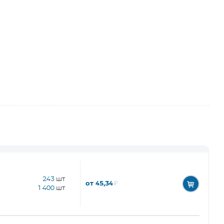
243
шт
от 45,34
₽
1 400
шт