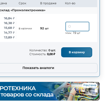
Цена
Срок
В продаже
Кол-во
склад «Промэлектроника»
16,84
₽
16,38
₽
15,68
₽
92
В наличии
шт
14,77
₽
19
Мин:
шт
13,89
₽
Количество:
0 шт.
В корзину
Стоимость:
0,00 ₽
Показать аналоги
Реклама