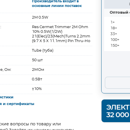
Производитель входит в
основные линии поставок
Оптовый 
2M 0.5W
1+
:
Res Cermet Trimmer 2M Ohm
18+
10% 0.5W(1/2W)
33+
21(Elec)/23(Mech)Turns 2.2mm
100+
(9.7 X 5 X 11.1mm) Pin Thru-Ho
150+
Tube (туба)
50 шт
е, Ом:
2МОм
0.5Вт
±10%
истики
я и сертификаты
ские вопросы по товару или