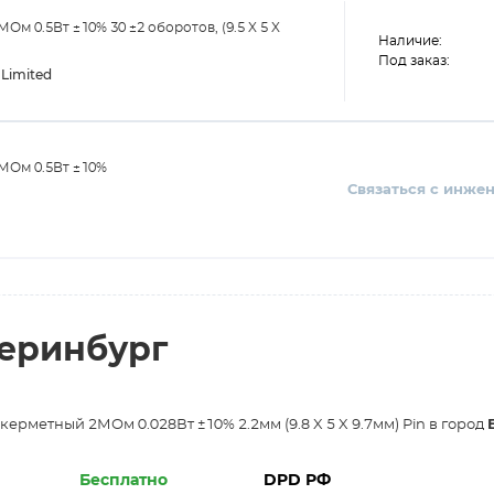
 0.5Вт ±10% 30 ±2 оборотов, (9.5 X 5 X
Наличие:
Под заказ:
Limited
МОм 0.5Вт ±10%
Связаться с инже
теринбург
рметный 2МОм 0.028Вт ±10% 2.2мм (9.8 X 5 X 9.7мм) Pin в город
Бесплатно
DPD РФ