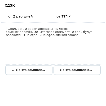
СДЭК
от 2 раб. дней
от
171
₽
* Стоимость и сроки доставки являются
ориентировочными. Итоговая стоимость и срок будут
рассчитаны на странице оформления заказа.
← Лента самоклеющаяся SPT-50/50 металлизированная (уп. 20 м), 1275050
Лента самоклеющаяся SPT-20/20 металлизированная (уп. 20 м), 1272020 →