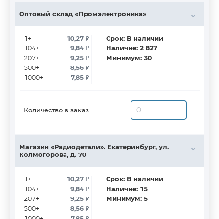
Оптовый склад «Промэлектроника»
1+
10,27
₽
Срок:
В наличии
104+
9,84
₽
Наличие:
2 827
207+
9,25
₽
Минимум:
30
500+
8,56
₽
1000+
7,85
₽
Количество в заказ
Магазин «Радиодетали». Екатеринбург, ул.
Колмогорова, д. 70
1+
10,27
₽
Срок:
В наличии
104+
9,84
₽
Наличие:
15
207+
9,25
₽
Минимум:
5
500+
8,56
₽
1000+
7,85
₽