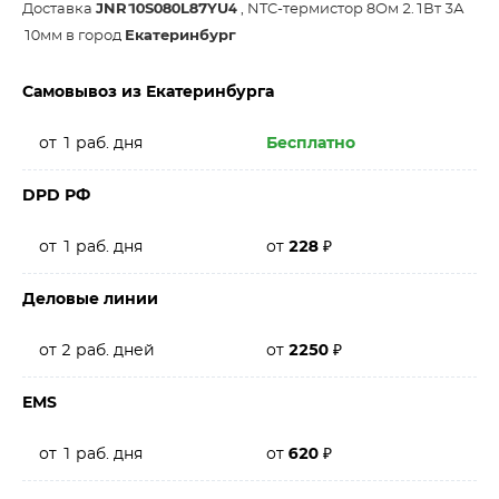
Доставка
JNR10S080L87YU4
, NTC-термистор 8Ом 2.1Вт 3А
10мм в город
Екатеринбург
Самовывоз из Екатеринбурга
от 1 раб. дня
Бесплатно
DPD РФ
от 1 раб. дня
от
228
₽
Деловые линии
от 2 раб. дней
от
2250
₽
EMS
от 1 раб. дня
от
620
₽