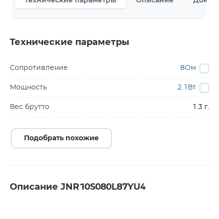
Технические параметры
Описание
Докум
Технические параметры
Сопротивление
8Ом
Мощность
2.1Вт
Вес брутто
1.3 г.
Подобрать похожие
Описание JNR10S080L87YU4