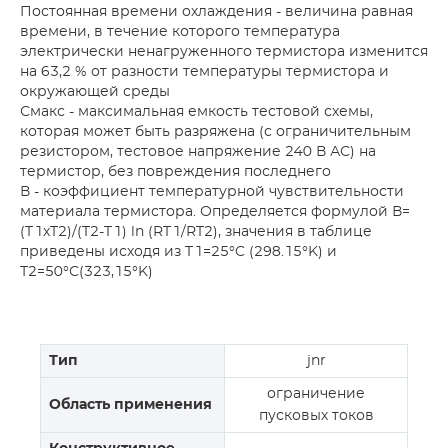
Постоянная времени охлаждения - величина равная
времени, в течение которого температура
электрически ненагруженного термистора изменится
на 63,2 % от разности температуры термистора и
окружающей среды
Смакс - максимальная емкость тестовой схемы,
которая может быть разряжена (с ограничительным
резистором, тестовое напряжение 240 В АС) на
термистор, без повреждения последнего
В - коэффициент температурной чувствительности
материала термистора. Определяется формулой В=
(T1хT2)/(T2-T1) ln (RT1/RT2), значения в таблице
приведены исходя из T1=25°C (298.15°K) и
Т2=50°С(323,15°K)
Тип
jnr
ограничение
Область применения
пусковых токов