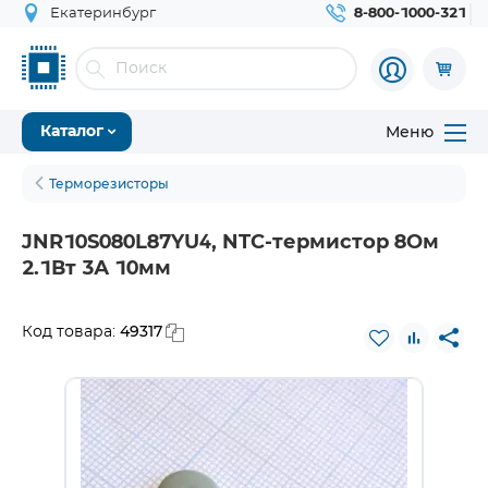
Екатеринбург
8-800-1000-321
Меню
Каталог
Терморезисторы
JNR10S080L87YU4, NTC-термистор 8Ом
2.1Вт 3А 10мм
49317
Код товара: