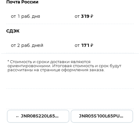
Почта России
от 1 раб. дня
от
319
₽
СДЭК
от 2 раб. дней
от
171
₽
* Стоимость и сроки доставки являются
ориентировочными. Итоговая стоимость и срок будут
рассчитаны на странице оформления заказа.
← JNR08S220L65YU4
JNR05S100L65PU5 →