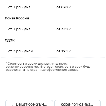
от 1 раб. дня
от
620
₽
Почта России
от 1 раб. дня
от
319
₽
СДЭК
от 2 раб. дней
от
171
₽
* Стоимость и сроки доставки являются
ориентировочными. Итоговая стоимость и срок будут
рассчитаны на странице оформления заказа.
← L-KLS7-009-21/N-C-2-GR/BK-P1
KCD5-101-C3-R/2P ON-OFF →