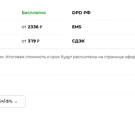
Бесплатно
DPD РФ
от
2336
₽
EMS
от
319
₽
СДЭК
и. Итоговая стоимость и срок будут рассчитаны на странице офо
5+/-5% →