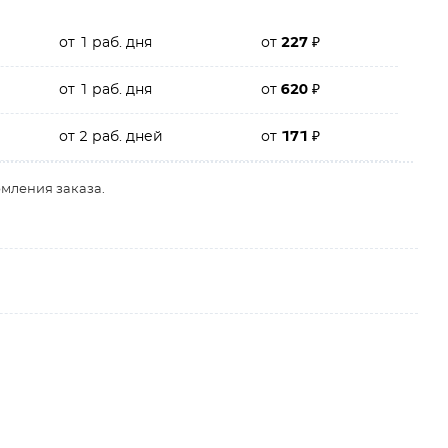
от 1 раб. дня
от
227
₽
от 1 раб. дня
от
620
₽
от 2 раб. дней
от
171
₽
рмления заказа.