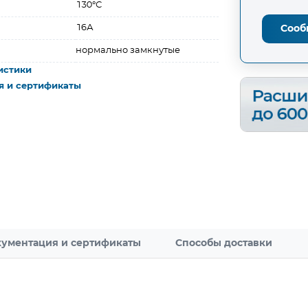
130°С
16А
Сооб
нормально замкнутые
истики
я и сертификаты
ументация и сертификаты
Способы доставки