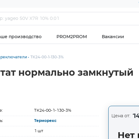
аше производство
PROM2PROM
Вакансии
ереключатели
ТК24-00-1-130-3%
стат нормально замкнутый
е:
ТК24-00-1-130-3%
14
Цена от:
ь:
Терморекс
1 шт
Нет 