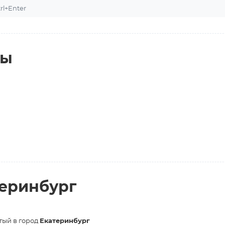
l+Enter
ты
теринбург
тый в город
Екатеринбург