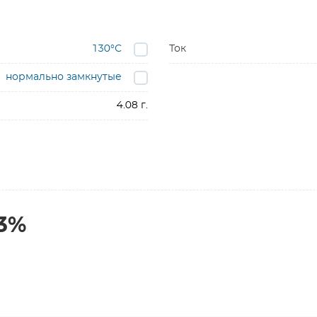
130°С
Ток
нормально замкнутые
4.08 г.
-3%