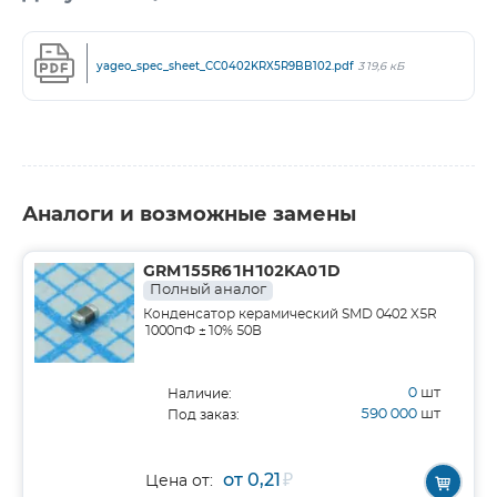
yageo_spec_sheet_CC0402KRX5R9BB102.pdf
319,6 кБ
Аналоги и возможные замены
GRM155R61H102KA01D
Полный аналог
Конденсатор керамический SMD 0402 X5R
1000пФ ±10% 50В
0
шт
Наличие:
590 000
шт
Под заказ:
от 0,21
₽
Цена от: