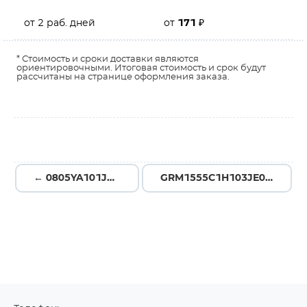
от 2 раб. дней
от
171
₽
* Стоимость и сроки доставки являются
ориентировочными. Итоговая стоимость и срок будут
рассчитаны на странице оформления заказа.
← 0805YA101JAT2A
GRM1555C1H103JE01D →