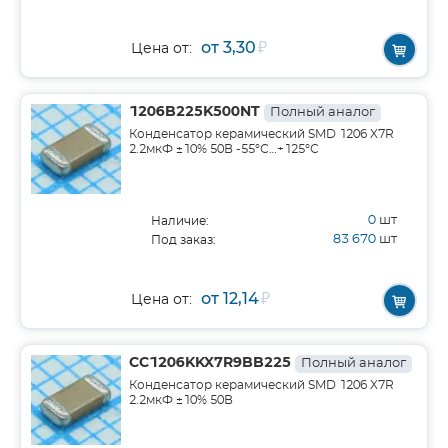
от 3,30
₽
Цена от:
1206B225K500NT
Полный аналог
Конденсатор керамический SMD 1206 X7R
2.2мкФ ±10% 50В -55°С…+125°С
0
шт
Наличие:
83 670
шт
Под заказ:
от 12,14
₽
Цена от:
CC1206KKX7R9BB225
Полный аналог
Конденсатор керамический SMD 1206 X7R
2.2мкФ ±10% 50В