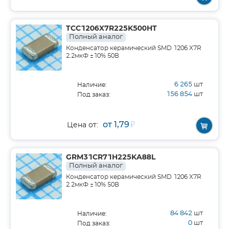
TCC1206X7R225K500HT
Полный аналог
Конденсатор керамический SMD 1206 X7R
2.2мкФ ±10% 50В
6 265
шт
Наличие:
156 854
шт
Под заказ:
от 1,79
₽
Цена от:
GRM31CR71H225KA88L
Полный аналог
Конденсатор керамический SMD 1206 X7R
2.2мкФ ±10% 50В
84 842
шт
Наличие:
0
шт
Под заказ: