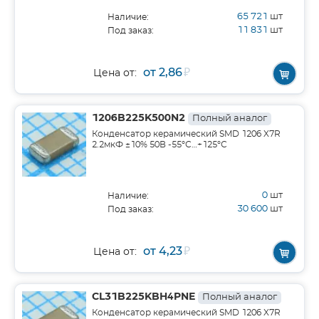
65 721
шт
Наличие:
11 831
шт
Под заказ:
от 2,86
₽
Цена от:
1206B225K500N2
Полный аналог
Конденсатор керамический SMD 1206 X7R
2.2мкФ ±10% 50В -55°С…+125°С
0
шт
Наличие:
30 600
шт
Под заказ:
от 4,23
₽
Цена от:
CL31B225KBH4PNE
Полный аналог
Конденсатор керамический SMD 1206 X7R