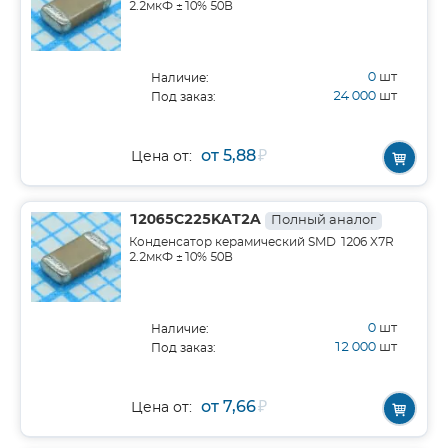
2.2мкФ ±10% 50В
0
шт
Наличие:
24 000
шт
Под заказ:
от 5,88
₽
Цена от:
12065C225KAT2A
Полный аналог
Конденсатор керамический SMD 1206 X7R
2.2мкФ ±10% 50В
0
шт
Наличие:
12 000
шт
Под заказ:
от 7,66
₽
Цена от: