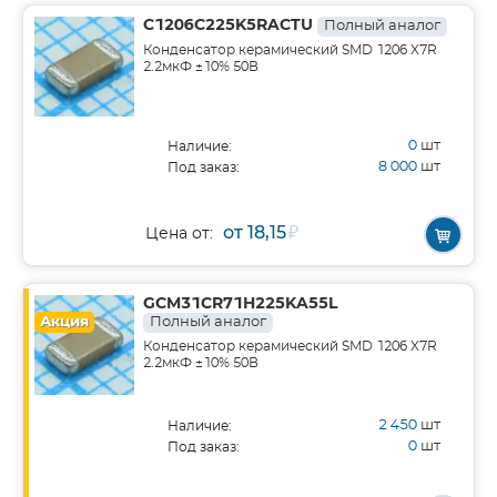
C1206C225K5RACTU
Полный аналог
Конденсатор керамический SMD 1206 X7R
2.2мкФ ±10% 50В
0
шт
Наличие:
8 000
шт
Под заказ:
от 18,15
₽
Цена от:
GCM31CR71H225KA55L
Акция
Полный аналог
Конденсатор керамический SMD 1206 X7R
2.2мкФ ±10% 50В
2 450
шт
Наличие:
0
шт
Под заказ: