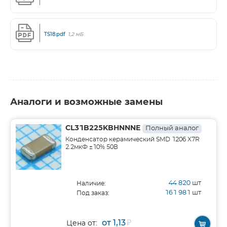
TS18.pdf
1,2 мБ
Аналоги и возможные замены
CL31B225KBHNNNE
Полный аналог
Конденсатор керамический SMD 1206 X7R
2.2мкФ ±10% 50В
44 820
шт
Наличие:
161 981
шт
Под заказ:
от 1,13
₽
Цена от: