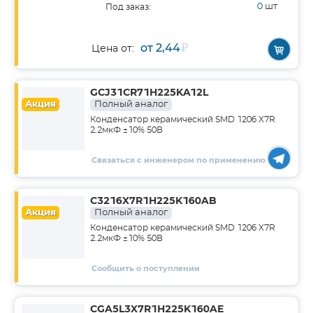
0
шт
Под заказ:
от 2,44
₽
Цена от:
GCJ31CR71H225KA12L
Акция
Полный аналог
Конденсатор керамический SMD 1206 X7R
2.2мкФ ±10% 50В
Связаться с инженером по применению
C3216X7R1H225K160AB
Акция
Полный аналог
Конденсатор керамический SMD 1206 X7R
2.2мкФ ±10% 50В
Сообщить о поступлении
CGA5L3X7R1H225K160AE