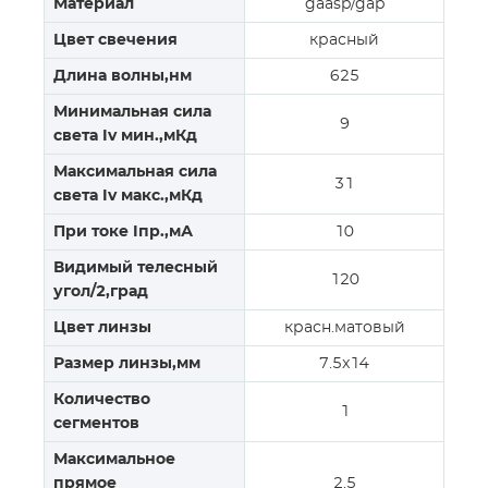
Материал
gaasp/gap
Цвет свечения
красный
Длина волны,нм
625
Минимальная сила
9
света Iv мин.,мКд
Максимальная сила
31
света Iv макс.,мКд
При токе Iпр.,мА
10
Видимый телесный
120
угол/2,град
Цвет линзы
красн.матовый
Размер линзы,мм
7.5x14
Количество
1
сегментов
Максимальное
прямое
2.5