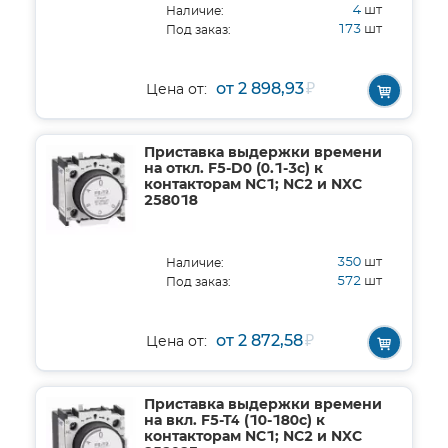
4
шт
Наличие:
173
шт
Под заказ:
от 2 898,93
₽
Цена от:
Приставка выдержки времени
на откл. F5-D0 (0.1-3с) к
контакторам NC1; NC2 и NXC
258018
350
шт
Наличие:
572
шт
Под заказ:
от 2 872,58
₽
Цена от:
Приставка выдержки времени
на вкл. F5-T4 (10-180с) к
контакторам NC1; NC2 и NXC