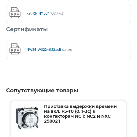
kat_СHINT.pdf
103,7 мБ
Сертификаты
NW26_W02246.22.pdf
0,6 мБ
Сопутствующие товары
Приставка выдержки времени
на вкл. F5-T0 (0.1-3с) к
контакторам NC1; NC2 и NXC
258021