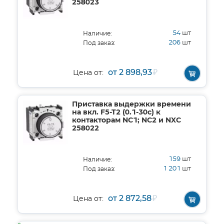
258023
54
шт
Наличие:
206
шт
Под заказ:
от 2 898,93
₽
Цена от:
Приставка выдержки времени
на вкл. F5-T2 (0.1-30с) к
контакторам NC1; NC2 и NXC
258022
159
шт
Наличие:
1 201
шт
Под заказ:
от 2 872,58
₽
Цена от: