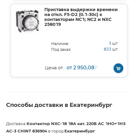
Приставка выдержки времени
на откл. F5-D2 (0.1-30с) к
контакторам NC1; NC2 и NXC
258019
3
шт
Наличие:
833
шт
Под заказ:
от 2 950,08
₽
Цена от:
Способы доставки в Екатеринбург
Доставка
Контактор NXC-18 18А кат. 220В AC 1НО+1НЗ
AC-3 CHINT 836904
в город
Екатеринбург