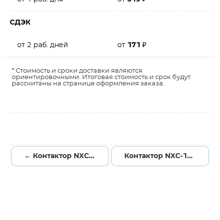
СДЭК
от 2 раб. дней
от
171
₽
* Стоимость и сроки доставки являются
ориентировочными. Итоговая стоимость и срок будут
рассчитаны на странице оформления заказа.
← Контактор NXC-185 185А кат. 220В AC 2НО+2НЗ AC-3 836519
Контактор NXC-160 160А кат. 220В AC 2НО+2НЗ AC-3 836515 →