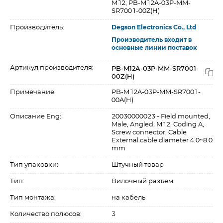
M12, PB-M12A-03P-MM-
SR7001-00Z(H)
Производитель:
Degson Electronics Co., Ltd
Производитель входит в
основные линии поставок
PB-M12A-03P-MM-SR7001-
Артикул производителя:
00Z(H)
Примечание:
PB-M12A-03P-MM-SR7001-
00A(H)
Описание Eng:
20030000023 - Field mounted,
Male, Angled, M12, Coding A,
Screw connector, Cable
External cable diameter 4.0~8.0
mm
Тип упаковки:
Штучный товар
Тип:
Вилочный разъем
Тип монтажа:
на кабель
Количество полюсов:
3