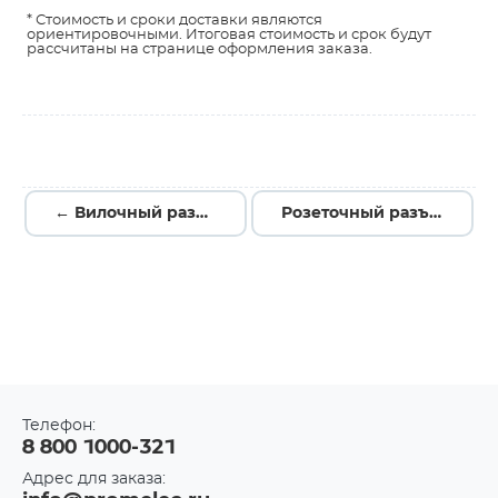
* Стоимость и сроки доставки являются
ориентировочными. Итоговая стоимость и срок будут
рассчитаны на странице оформления заказа.
← Вилочный разъем на кабель, M12, PB-M12A-03P-MM-SL7001-00Z(H)
Розеточный разъем на кабель, M12, PB-M12B-05P-FF-SL7001-00Z(H) →
Телефон:
8 800 1000-321
Адрес для заказа: