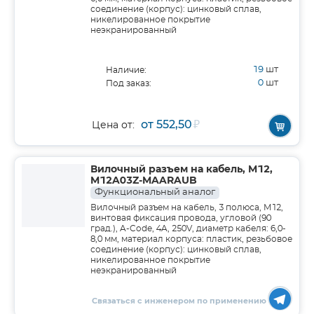
соединение (корпус): цинковый сплав,
никелированное покрытие
неэкранированный
19
шт
Наличие:
0
шт
Под заказ:
от 552,50
₽
Цена от:
Вилочный разъем на кабель, M12,
M12A03Z-MAARAUB
Функциональный аналог
Вилочный разъем на кабель, 3 полюса, M12,
винтовая фиксация провода, угловой (90
град.), A-Code, 4A, 250V, диаметр кабеля: 6,0-
8,0 мм, материал корпуса: пластик, резьбовое
соединение (корпус): цинковый сплав,
никелированное покрытие
неэкранированный
Связаться с инженером по применению