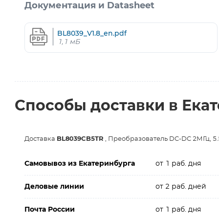
Документация и Datasheet
BL8039_V1.8_en.pdf
1,1 мБ
Способы доставки в Ека
Доставка
BL8039CB5TR
, Преобразователь DC-DC 2МГц, 
Самовывоз из Екатеринбурга
от 1 раб. дня
Деловые линии
от 2 раб. дней
Почта России
от 1 раб. дня