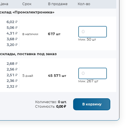
Цена
Срок
В продаже
Кол-во
склад «Промэлектроника»
6,02
₽
5,06
₽
4,31
₽
617
В наличии
шт
3,68
₽
50
Мин:
шт
3,20
₽
склады, поставка под заказ
2,68
₽
2,56
₽
2,51
₽
5
45 571
дней
шт
2,36
₽
267
Мин:
шт
2,32
₽
Количество:
0 шт.
В корзину
Стоимость:
0,00 ₽