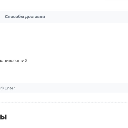
Способы доставки
й понижающий
l+Enter
ты