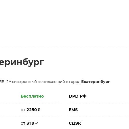
теринбург
5.5В, 2A синхронный понижающий в город
Екатеринбург
Бесплатно
DPD РФ
от
2250
₽
EMS
от
319
₽
СДЭК