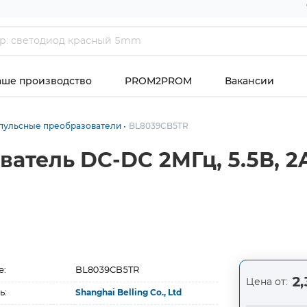
аше производство
PROM2PROM
Вакансии
пульсные преобразователи
BL8039CB5TR
ватель DC-DC 2МГц, 5.5В, 
е:
BL8039CB5TR
2,
Цена от:
ь:
Shanghai Belling Co., Ltd