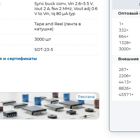
:
Sync buck conv, Vin 2.6–5.5 V,
Iout 2 A, fsw 2 MHz, Vout adj 0.6
Оптовый 
V to Vin, Iq 80 µA typ
Tape and Reel (лента в
1+
катушке)
332+
664+
3000 шт
1328+
3000+
SOT-23-5
я и сертификаты
Внешние 
267+
2206+
4413+
8826+
45571+
Реклама