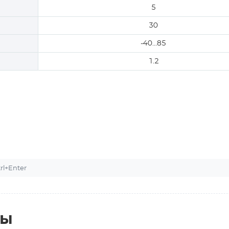
5
30
-40…85
1.2
l+Enter
ты