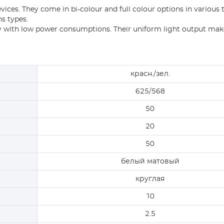
vices. They come in bi-colour and full colour options in various
ns types.
ility with low power consumptions. Their uniform light output ma
красн./зел.
625/568
50
20
50
белый матовый
круглая
10
2.5