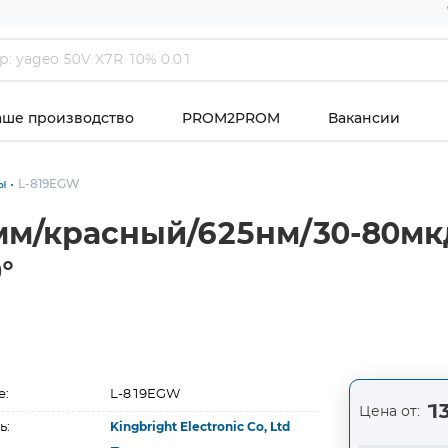
аше производство
PROM2PROM
Вакансии
ы
L-819EGW
мм/красный/625нм/30-80мкд
°
е:
L-819EGW
13
Цена от:
ь:
Kingbright Electronic Co, Ltd