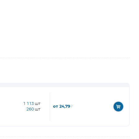
1 113
шт
от 24,79
₽
260
шт