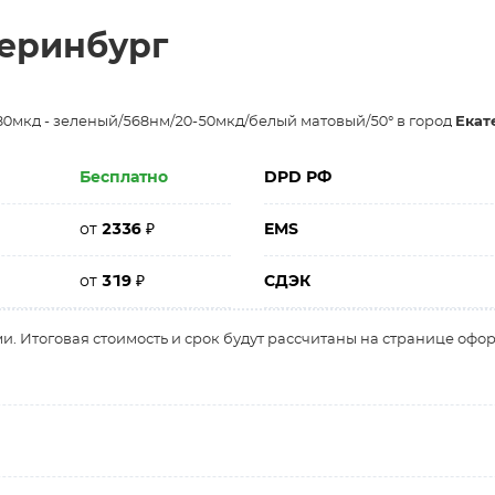
теринбург
80мкд - зеленый/568нм/20-50мкд/белый матовый/50° в город
Екат
Бесплатно
DPD РФ
от
2336
₽
EMS
от
319
₽
СДЭК
и. Итоговая стоимость и срок будут рассчитаны на странице офо