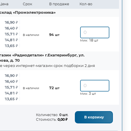
Цена
Срок
В продаже
Кол-во
склад «Промэлектроника»
16,90
₽
16,40
₽
15,71
₽
94
В наличии
шт
14,81
₽
18
Мин:
шт
13,65
₽
азин «Радиодетали» г.Екатеринбург, ул.
ва, д. 70
е через интернет-магазин срок подборки 2 дня
16,90
₽
16,40
₽
15,71
₽
72
В наличии
шт
14,81
₽
3
Мин:
шт
13,65
₽
Количество:
0 шт.
В корзину
Стоимость:
0,00 ₽