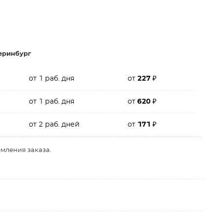
еринбург
от 1 раб. дня
от
227
₽
от 1 раб. дня
от
620
₽
от 2 раб. дней
от
171
₽
рмления заказа.