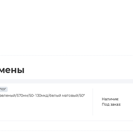
амены
лог
 зеленый/570нм/50-130мкд/белый матовый/50°
Наличие:
Под заказ: