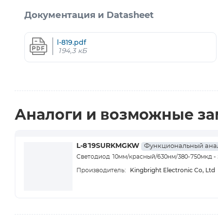
Документация и Datasheet
l-819.pdf
194,3 кБ
Аналоги и возможные з
L-819SURKMGKW
Функциональный ана
Светодиод 10мм/красный/630нм/380-750мкд -
Kingbright Electronic Co, Ltd
Производитель: