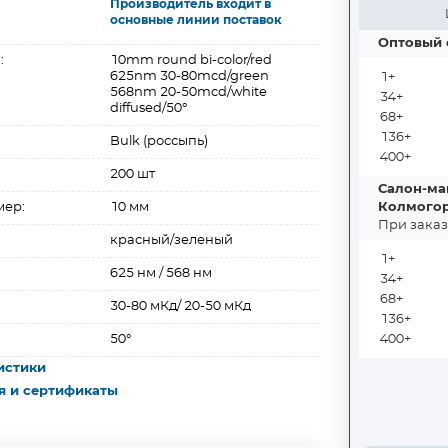
Производитель входит в
основные линии поставок
Оптовый 
:
10mm round bi-color/red
625nm 30-80mcd/green
1+
568nm 20-50mcd/white
34+
diffused/50°
68+
136+
Bulk (россыпь)
400+
200 шт
Салон-маг
мер:
10 мм
Колмогоро
При заказ
красный/зеленый
1+
625 нм / 568 нм
34+
68+
30-80 мКд/ 20-50 мКд
136+
50°
400+
истики
я и сертификаты