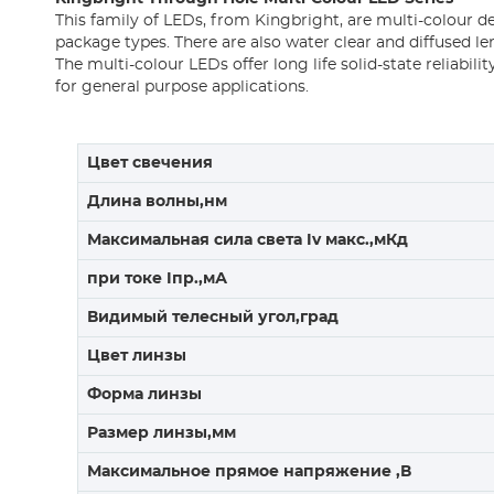
This family of LEDs, from Kingbright, are multi-colour de
package types. There are also water clear and diffused le
The multi-colour LEDs offer long life solid-state reliab
for general purpose applications.
Цвет свечения
Длина волны,нм
Максимальная сила света Iv макс.,мКд
при токе Iпр.,мА
Видимый телесный угол,град
Цвет линзы
Форма линзы
Размер линзы,мм
Максимальное прямое напряжение ,В