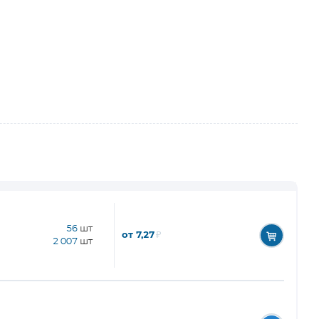
56
шт
от 7,27
₽
2 007
шт