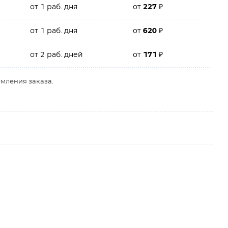
от 1 раб. дня
от
227
₽
от 1 раб. дня
от
620
₽
от 2 раб. дней
от
171
₽
рмления заказа.