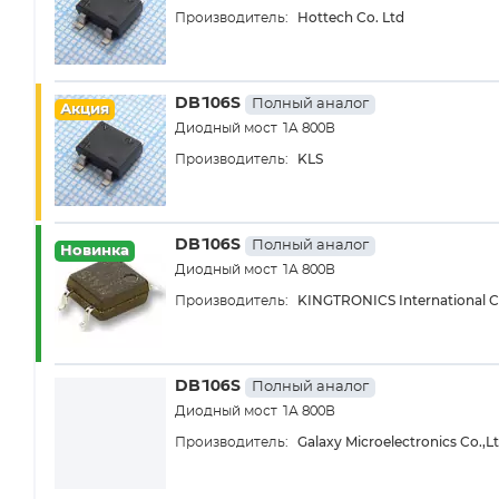
Hottech Co. Ltd
Производитель:
DB106S
Полный аналог
Акция
Диодный мост 1A 800В
KLS
Производитель:
DB106S
Полный аналог
Новинка
Диодный мост 1А 800В
KINGTRONICS International C
Производитель:
DB106S
Полный аналог
Диодный мост 1А 800В
Galaxy Microelectronics Co.,L
Производитель: