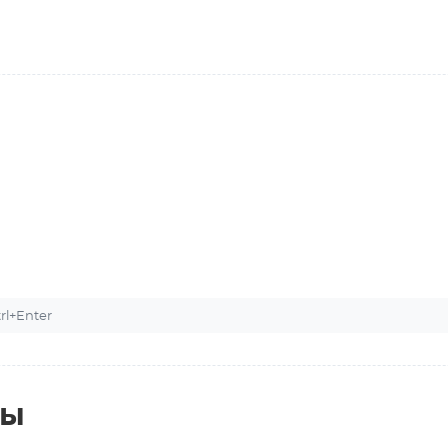
l+Enter
ты