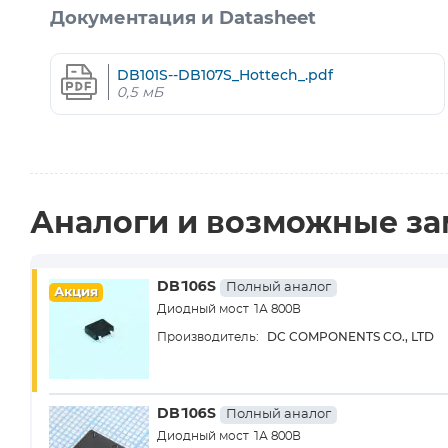
Документация и Datasheet
DB101S--DB107S_Hottech_.pdf
0,5 мБ
Аналоги и возможные з
DB106S
Полный аналог
Акция
Диодный мост 1А 800В
DC COMPONENTS CO., LTD
Производитель:
DB106S
Полный аналог
Диодный мост 1А 800В