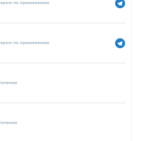
нером по применению
нером по применению
уплении
уплении