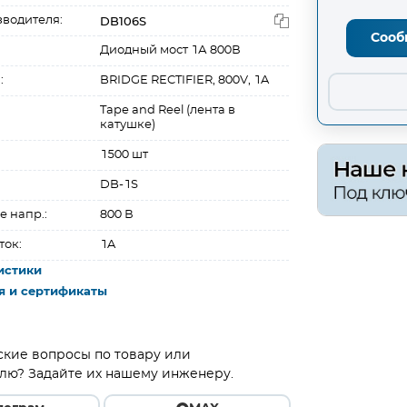
DB106S
зводителя:
Сооб
Диодный мост 1А 800В
:
BRIDGE RECTIFIER, 800V, 1A
Tape and Reel (лента в
катушке)
1500 шт
DB-1S
е напр.:
800 В
ток:
1A
истики
я и сертификаты
ские вопросы по товару или
лю? Задайте их нашему инженеру.