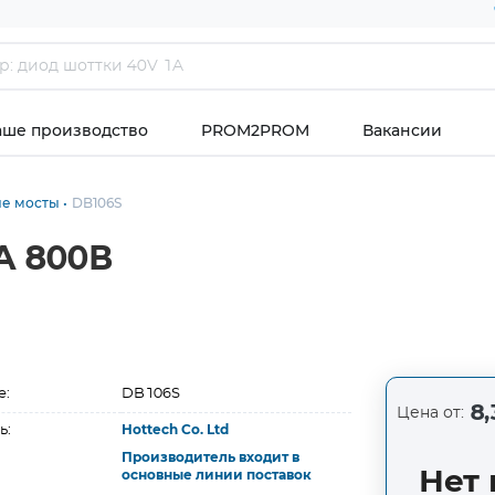
аше производство
PROM2PROM
Вакансии
е мосты
DB106S
А 800В
е:
DB106S
8,
Цена от:
ь:
Hottech Co. Ltd
Производитель входит в
Нет 
основные линии поставок