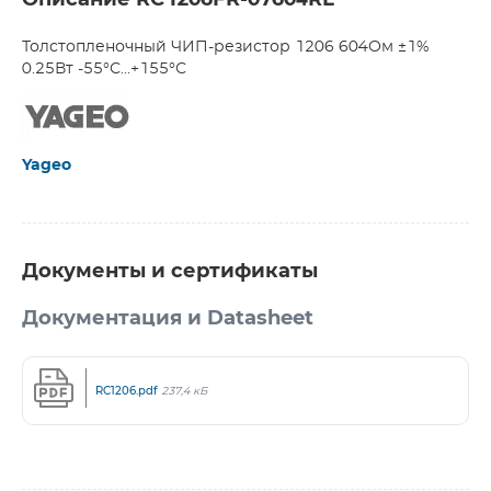
Описание RC1206FR-07604RL
Толстопленочный ЧИП-резистор 1206 604Ом ±1%
0.25Вт -55°С...+155°С
Yageo
Документы и сертификаты
Документация и Datasheet
RC1206.pdf
237,4 кБ