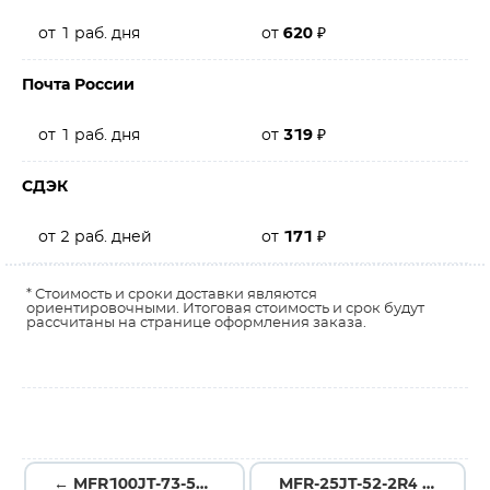
от 1 раб. дня
от
620
₽
Почта России
от 1 раб. дня
от
319
₽
СДЭК
от 2 раб. дней
от
171
₽
* Стоимость и сроки доставки являются
ориентировочными. Итоговая стоимость и срок будут
рассчитаны на странице оформления заказа.
← MFR100JT-73-5K6
MFR-25JT-52-2R4 →