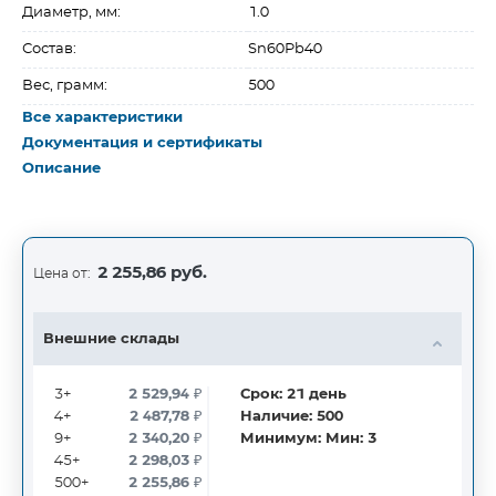
Диаметр, мм:
1.0
Состав:
Sn60Pb40
Вес, грамм:
500
Все характеристики
Документация и сертификаты
Описание
2 255,86 руб.
Цена от:
Внешние склады
3+
2 529,94
₽
Срок:
21
день
4+
2 487,78
₽
Наличие:
500
9+
2 340,20
₽
Минимум:
Мин: 3
45+
2 298,03
₽
500+
2 255,86
₽