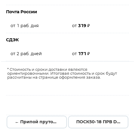
Почта России
от 1 раб. дня
от
319
₽
СДЭК
от 2 раб. дней
от
171
₽
* Стоимость и сроки доставки являются
ориентировочными. Итоговая стоимость и срок будут
рассчитаны на странице оформления заказа.
← Припой пруток ПОС-61 (d8мм L400мм 195±10гр) 09-3561
ПОСК50-18 ПРВ D=1.0мм 1кг. катушка →