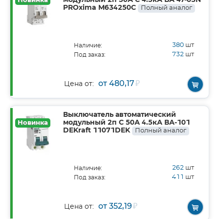
модульный 2п 50А C 4.5кА ВА 47-63N
Новинка
PROxima M634250C
Полный аналог
380
шт
Наличие:
732
шт
Под заказ:
от 480,17
₽
Цена от:
Выключатель автоматический
модульный 2п C 50А 4.5кА ВА-101
Новинка
DEKraft 11071DEK
Полный аналог
262
шт
Наличие:
411
шт
Под заказ:
от 352,19
₽
Цена от: