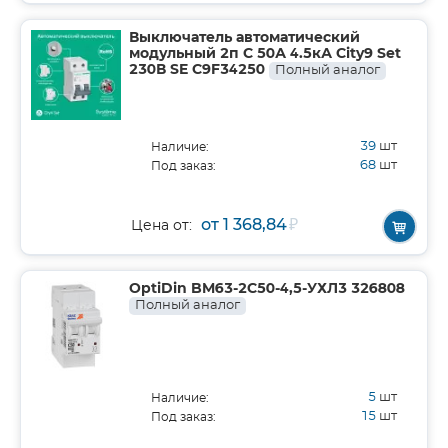
Выключатель автоматический
модульный 2п C 50А 4.5кА City9 Set
230В SE C9F34250
Полный аналог
39
шт
Наличие:
68
шт
Под заказ:
от 1 368,84
₽
Цена от:
OptiDin BM63-2C50-4,5-УХЛ3 326808
Полный аналог
5
шт
Наличие:
15
шт
Под заказ: