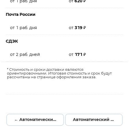
от 1 раб. дня
от
620
₽
Почта России
от 1 раб. дня
от
319
₽
СДЭК
от 2 раб. дней
от
171
₽
* Стоимость и сроки доставки являются
ориентировочными. Итоговая стоимость и срок будут
рассчитаны на странице оформления заказа.
← Автоматический выключатель с мех. блок. (байпас) ВА47-29Б 3Р+3Р 20А 4,5кА х-ка C SQ0206-0408
Автоматический выключатель модульный YON max типа MD63S, 4,5кА, 2 полюса, хар-ка C, 16А MD63S-2PC16 →