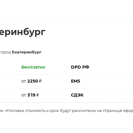
теринбург
 город
Екатеринбург
Бесплатно
DPD РФ
от
2250
₽
EMS
от
319
₽
СДЭК
и. Итоговая стоимость и срок будут рассчитаны на странице офо