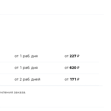
от 1 раб. дня
от
227
₽
от 1 раб. дня
от
620
₽
от 2 раб. дней
от
171
₽
рмления заказа.