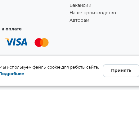
Вакансии
Наше производство
Авторам
к оплате
Мы используем файлы cookie для работы сайта.
Принять
Подробнее
а!
Ссылка скопирована в буфер обмена!
бличной офертой (ст. 437 ГК
 и комплект поставки без
те производителя.