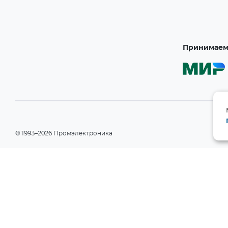
Принимаем 
©1993–2026 Промэлектроника
При использовании материалов сайта ссылка на сайт обязательн
Политика конфиденциальности
Информация на сайте носит справочный характер и не является пу
РФ). Производитель вправе изменять технические характеристики
уведомления. Актуальные данные приведены на официальном сай