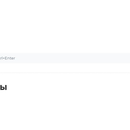
l+Enter
ты