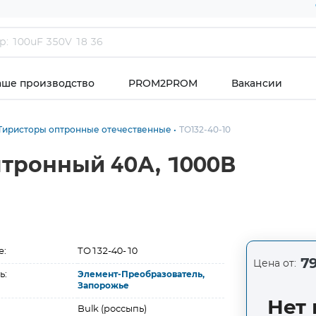
аше производство
PROM2PROM
Вакансии
Тиристоры оптронные отечественные
ТО132-40-10
птронный 40А, 1000В
е:
ТО132-40-10
79
Цена от:
ь:
Элемент-Преобразователь,
Запорожье
Нет 
Bulk (россыпь)