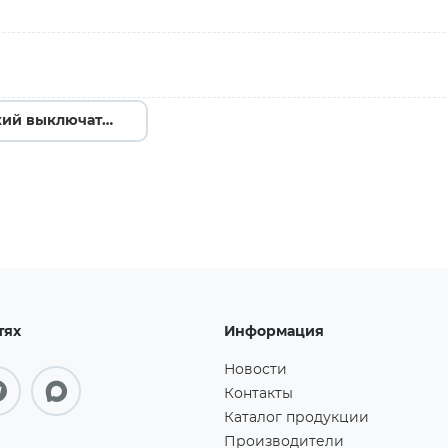
Автоматический выключатель 3P 16А (B) 4,5kA ВА 47-63N EKF PROxima M634316B →
тях
Информация
Новости
Контакты
Каталог продукции
Производители