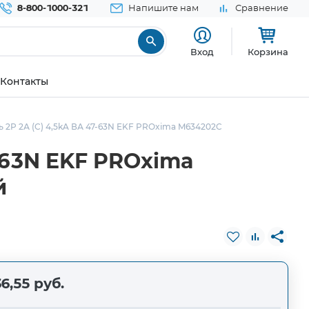
8-800-1000-321
Напишите нам
Сравнение
Вход
Корзина
Контакты
2P 2А (C) 4,5kA ВА 47-63N EKF PROxima M634202C
-63N EKF PROxima
й
6,55 руб.