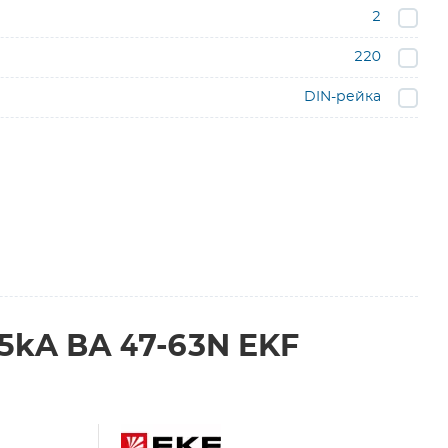
2
220
DIN-рейка
5kA ВА 47-63N EKF