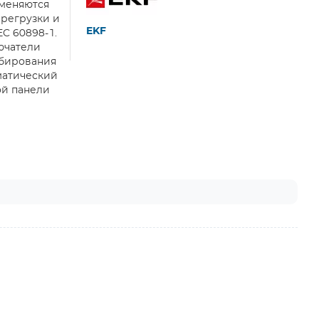
именяются
ерегрузки и
EKF
C 60898-1.
ючатели
мбирования
матический
ой панели