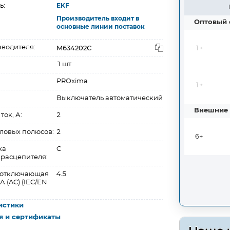
ь:
EKF
Производитель входит в
Оптовый 
основные линии поставок
M634202C
зводителя:
1+
1 шт
PROxima
1+
Выключатель автоматический
Внешние 
ок, А:
2
ловых полюсов:
2
6+
ка
C
 расцепителя:
 отключающая
4.5
А (AC) (IEC/EN
истики
я и сертификаты