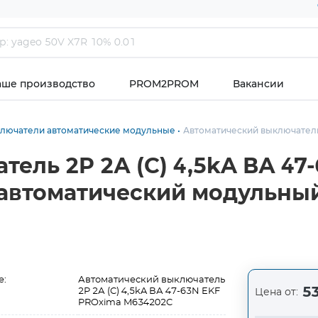
аше производство
PROM2PROM
Вакансии
лючатели автоматические модульные
Автоматический выключатель 
ель 2P 2А (C) 4,5kA ВА 47
 автоматический модульны
е:
Автоматический выключатель
53
2P 2А (C) 4,5kA ВА 47-63N EKF
Цена от:
PROxima M634202C