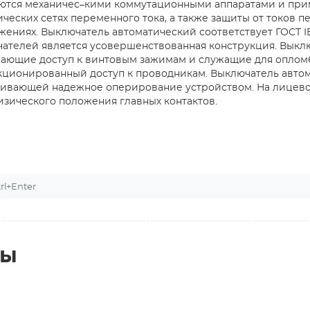
яются механичес–кими коммутационными аппаратами и пр
еских сетях переменного тока, а также защиты от токов п
ениях. Выключатель автоматический соответствует ГОСТ IE
ателей является усовершенствованная конструкция. Выкл
вающие доступ к винтовым зажимам и служащие для опло
нкционированный доступ к проводникам. Выключатель авто
ечивающей надежное оперирование устройством. На лицев
зического положения главных контактов.
l+Enter
ты