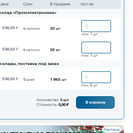
Цена
Срок
В продаже
Кол-во
склад «Промэлектроника»
536,55
₽
20
В наличии
шт
1
Мин:
шт
536,55
₽
26
В наличии
шт
1
Мин:
шт
склады, поставка под заказ
536,55
₽
9
1 865
дней
шт
6
Мин:
шт
Количество:
0 шт.
В корзину
Стоимость:
0,00 ₽
Реклама