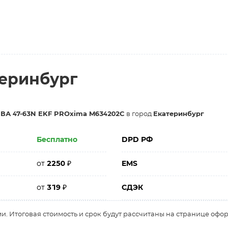
теринбург
 ВА 47-63N EKF PROxima M634202C
в город
Екатеринбург
Бесплатно
DPD РФ
от
2250
₽
EMS
от
319
₽
СДЭК
и. Итоговая стоимость и срок будут рассчитаны на странице офо