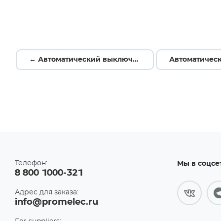
← Автоматический выключатель 1P 2А (C) 4,5kA ВА 47-63N EKF PROxima M634102C
Телефон:
Мы в соцсе
8 800 1000-321
Адрес для заказа:
info@promelec.ru