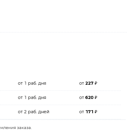
от 1 раб. дня
от
227
₽
от 1 раб. дня
от
620
₽
от 2 раб. дней
от
171
₽
рмления заказа.