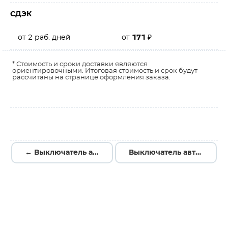
СДЭК
от 2 раб. дней
от
171
₽
* Стоимость и сроки доставки являются
ориентировочными. Итоговая стоимость и срок будут
рассчитаны на странице оформления заказа.
← Выключатель автоматический OptiMat D250F-TM040-УХЛ3
Выключатель автоматический OptiMat D250F-TM125-УХЛ3 →