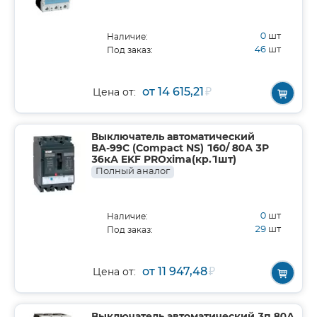
0
шт
Наличие:
46
шт
Под заказ:
от 14 615,21
₽
Цена от:
Выключатель автоматический
ВА-99C (Compact NS) 160/ 80А 3P
36кА EKF PROxima(кр.1шт)
Полный аналог
0
шт
Наличие:
29
шт
Под заказ:
от 11 947,48
₽
Цена от: