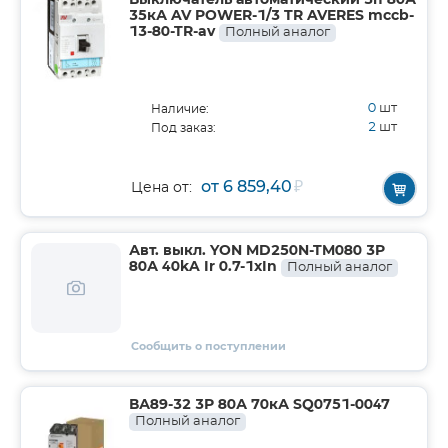
Выключатель автоматический 3п 80А
35кА AV POWER-1/3 TR AVERES mccb-
13-80-TR-av
Полный аналог
0
шт
Наличие:
2
шт
Под заказ:
от 6 859,40
₽
Цена от:
Авт. выкл. YON MD250N-TM080 3P
80А 40kA Ir 0.7-1xIn
Полный аналог
Сообщить о поступлении
ВА89-32 3Р 80А 70кА SQ0751-0047
Полный аналог