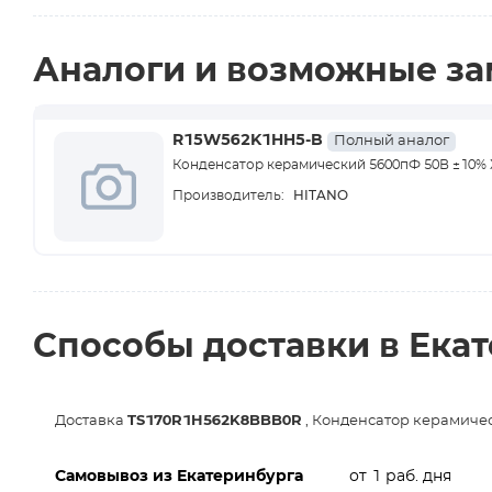
Аналоги и возможные з
R15W562K1HH5-B
Полный аналог
Конденсатор керамический 5600пФ 50В ±10%
HITANO
Производитель:
Способы доставки в Ека
Доставка
TS170R1H562K8BBB0R
, Конденсатор керамиче
Самовывоз из Екатеринбурга
от 1 раб. дня