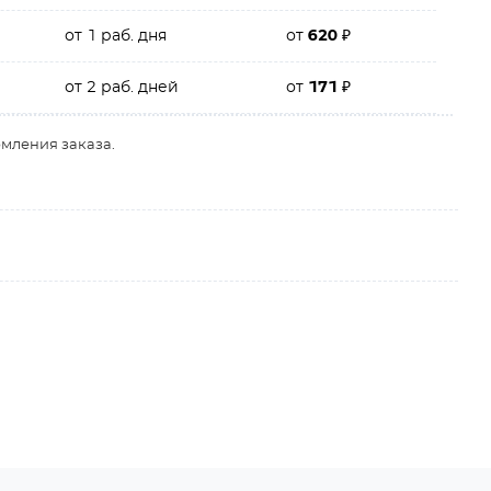
от 1 раб. дня
от
620
₽
от 2 раб. дней
от
171
₽
рмления заказа.