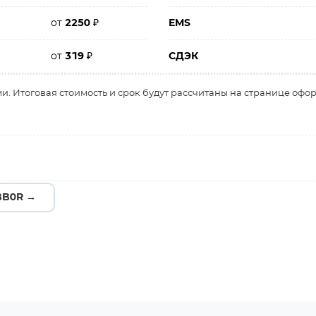
от
2250
₽
EMS
от
319
₽
СДЭК
и. Итоговая стоимость и срок будут рассчитаны на странице офо
BB0R →