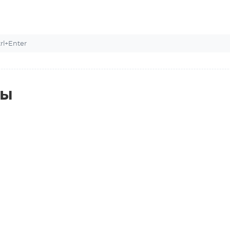
l+Enter
ты