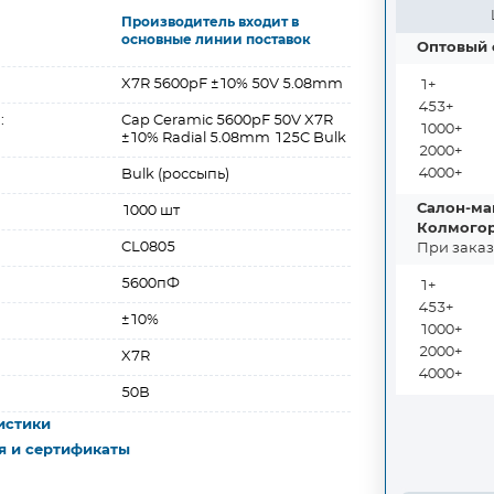
Производитель входит в
основные линии поставок
Оптовый 
X7R 5600pF ±10% 50V 5.08mm
1+
453+
:
Cap Ceramic 5600pF 50V X7R
1000+
±10% Radial 5.08mm 125C Bulk
2000+
4000+
Bulk (россыпь)
Салон-маг
1000 шт
Колмогоро
CL0805
При заказ
5600пФ
1+
453+
±10%
1000+
2000+
X7R
4000+
50В
истики
я и сертификаты