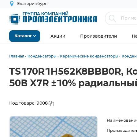
Екатеринбург
Акции
Производители
Н
Каталог
Главная
Конденсаторы
Керамические конденсаторы
Конден
TS170R1H562K8BBB0R, К
50В X7R ±10% радиальны
9008
Код товара:
Наименовани
Производител