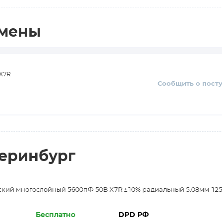
амены
 X7R
Сообщить о пост
теринбург
ский многослойный 5600пФ 50В X7R ±10% радиальный 5.08мм 125
Бесплатно
DPD РФ