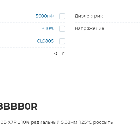
5600пФ
Диэлектрик
±10%
Напряжение
CL0805
0.1 г.
K8BBB0R
0В X7R ±10% радиальный 5.08мм 125°C россыпь