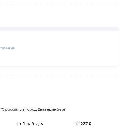
уплении
°C россыпь в город
Екатеринбург
от 1 раб. дня
от
227
₽