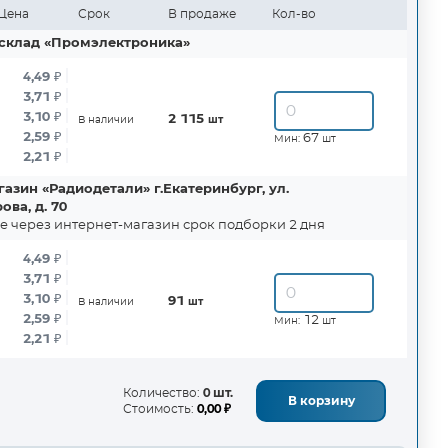
Цена
Срок
В продаже
Кол-во
склад «Промэлектроника»
4,49
₽
3,71
₽
3,10
₽
2 115
В наличии
шт
2,59
₽
67
Мин:
шт
2,21
₽
азин «Радиодетали» г.Екатеринбург, ул.
ва, д. 70
е через интернет-магазин срок подборки 2 дня
4,49
₽
3,71
₽
3,10
₽
91
В наличии
шт
2,59
₽
12
Мин:
шт
2,21
₽
Количество:
0 шт.
В корзину
Стоимость:
0,00 ₽