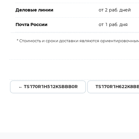
Деловые линии
от 2 раб. дней
Почта России
от 1 раб. дня
* Стоимость и сроки доставки являются ориентировочным
← TS170R1H512KSBBB0R
TS170R1H622K8B