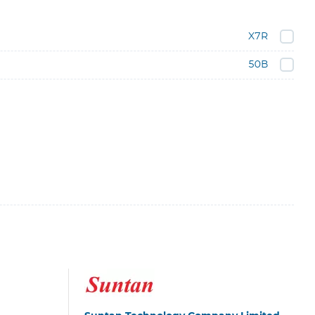
X7R
50В