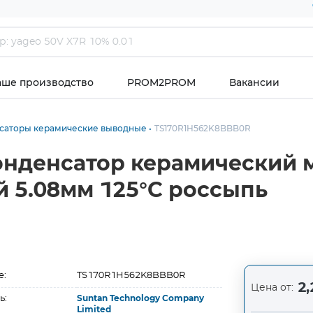
аше производство
PROM2PROM
Вакансии
саторы керамические выводные
TS170R1H562K8BBB0R
онденсатор керамический 
й 5.08мм 125°C россыпь
е:
TS170R1H562K8BBB0R
2,
Цена от:
ь:
Suntan Technology Company
Limited