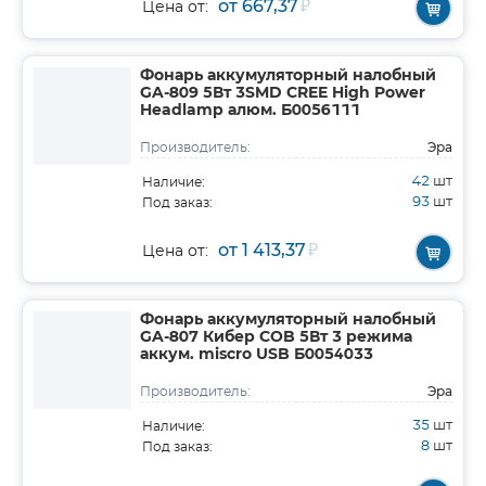
от 667,37
₽
Цена от:
Фонарь аккумуляторный налобный
GA-809 5Вт 3SMD CREE High Power
Headlamp алюм. Б0056111
Эра
Производитель:
42
шт
Наличие:
93
шт
Под заказ:
от 1 413,37
₽
Цена от:
Фонарь аккумуляторный налобный
GA-807 Кибер COB 5Вт 3 режима
аккум. miscro USB Б0054033
Эра
Производитель:
35
шт
Наличие:
8
шт
Под заказ: