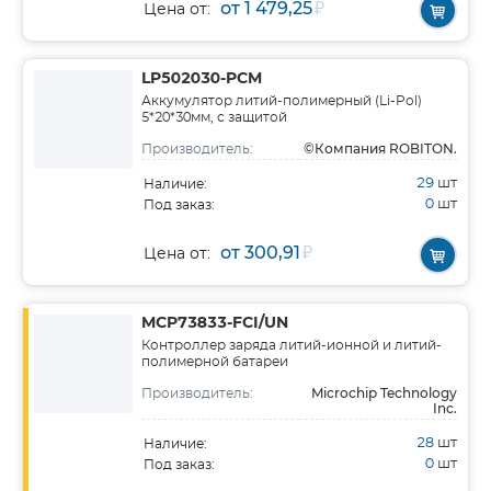
от 1 479,25
₽
Цена от:
LP502030-PCM
Аккумулятор литий-полимерный (Li-Pol)
5*20*30мм, с защитой
©Компания ROBITON.
Производитель:
29
шт
Наличие:
0
шт
Под заказ:
от 300,91
₽
Цена от:
MCP73833-FCI/UN
Контроллер заряда литий-ионной и литий-
полимерной батареи
Microchip Technology
Производитель:
Inc.
28
шт
Наличие:
0
шт
Под заказ: