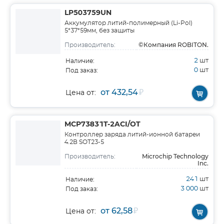
LP503759UN
Аккумулятор литий-полимерный (Li-Pol)
5*37*59мм, без защиты
©Компания ROBITON.
Производитель:
2
шт
Наличие:
0
шт
Под заказ:
от 432,54
₽
Цена от:
MCP73831T-2ACI/OT
Контроллер заряда литий-ионной батареи
4.2В SOT23-5
Microchip Technology
Производитель:
Inc.
241
шт
Наличие:
3 000
шт
Под заказ:
от 62,58
₽
Цена от: