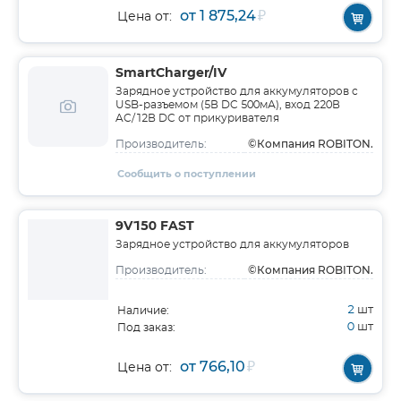
от 1 875,24
₽
Цена от:
SmartCharger/IV
Зарядное устройство для аккумуляторов c
USB-разъемом (5В DC 500мА), вход 220В
AC/12В DC от прикуривателя
©Компания ROBITON.
Производитель:
Сообщить о поступлении
9V150 FAST
Зарядное устройство для аккумуляторов
©Компания ROBITON.
Производитель:
2
шт
Наличие:
0
шт
Под заказ:
от 766,10
₽
Цена от: