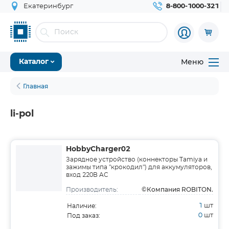
Екатеринбург
8-800-1000-321
Меню
Каталог
Главная
li-pol
HobbyCharger02
Зарядное устройство (коннекторы Tamiya и
зажимы типа "крокодил") для аккумуляторов,
вход 220В AC
©Компания ROBITON.
Производитель:
1
шт
Наличие:
0
шт
Под заказ: