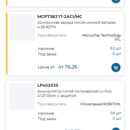
MCP73831T-2ACI/MC
Контроллер заряда литий-ионной батареи
4.2В 8DFN
Microchip Technology
Производитель:
Inc.
63
шт
Наличие:
0
шт
Под заказ:
от 76,26
₽
Цена от:
LP402535
Аккумулятор литий-полимерный (Li-Pol)
4*25*35мм, с защитой
©Компания ROBITON.
Производитель:
59
шт
Наличие:
0
шт
Под заказ: