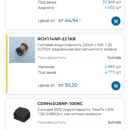
32 946
шт
Под заказ:
4 402
шт
Аналоги:
от 44,94
₽
Цена от:
RCH114NP-221KB
Силовая индуктивность 220uH ±10% 1.2A
0.27Om радиальная без магнитного экрана
Sumida
Производитель:
4 685
шт
Наличие:
4 775
шт
Под заказ:
от 30,20
₽
Цена от:
CDRH4D28NP-100NC
Силовая SMD индуктивность 10мкГн ±30%
1.0A 0.095Ом c магнитным экраном
Sumida
Производитель: