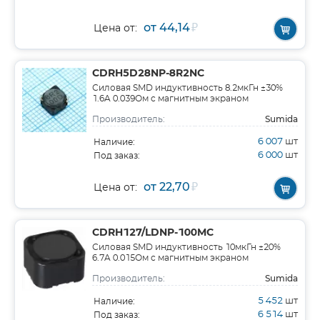
от 44,14
₽
Цена от:
CDRH5D28NP-8R2NC
Силовая SMD индуктивность 8.2мкГн ±30%
1.6A 0.039Ом c магнитным экраном
Sumida
Производитель:
6 007
шт
Наличие:
6 000
шт
Под заказ:
от 22,70
₽
Цена от:
CDRH127/LDNP-100MC
Силовая SMD индуктивность 10мкГн ±20%
6.7A 0.015Ом c магнитным экраном
Sumida
Производитель:
5 452
шт
Наличие:
6 514
шт
Под заказ: