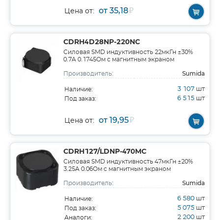
от 35,18
₽
Цена от:
CDRH4D28NP-220NC
Силовая SMD индуктивность 22мкГн ±30%
0.7A 0.1745Ом c магнитным экраном
Sumida
Производитель:
3 107
шт
Наличие:
6 515
шт
Под заказ:
от 19,95
₽
Цена от:
CDRH127/LDNP-470MC
Силовая SMD индуктивность 47мкГн ±20%
3.25A 0.06Ом c магнитным экраном
Sumida
Производитель:
6 580
шт
Наличие:
5 075
шт
Под заказ:
2 200
шт
Аналоги: