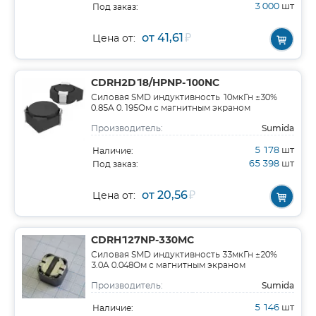
3 000
шт
Под заказ:
от 41,61
₽
Цена от:
CDRH2D18/HPNP-100NC
Силовая SMD индуктивность 10мкГн ±30%
0.85A 0.195Ом c магнитным экраном
Sumida
Производитель:
5 178
шт
Наличие:
65 398
шт
Под заказ:
от 20,56
₽
Цена от:
CDRH127NP-330MC
Силовая SMD индуктивность 33мкГн ±20%
3.0A 0.048Ом c магнитным экраном
Sumida
Производитель:
5 146
шт
Наличие: