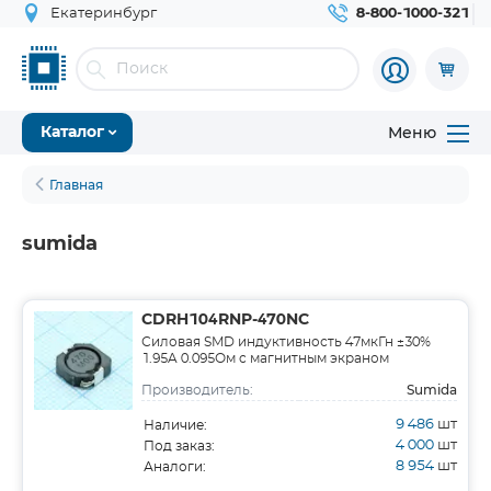
Екатеринбург
8-800-1000-321
Меню
Каталог
Главная
sumida
CDRH104RNP-470NC
Силовая SMD индуктивность 47мкГн ±30%
1.95A 0.095Ом c магнитным экраном
Sumida
Производитель:
9 486
шт
Наличие:
4 000
шт
Под заказ:
8 954
шт
Аналоги: