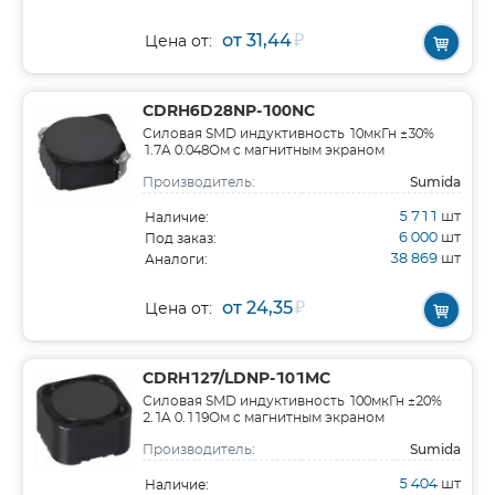
от 31,44
₽
Цена от:
CDRH6D28NP-100NC
Силовая SMD индуктивность 10мкГн ±30%
1.7A 0.048Ом c магнитным экраном
Sumida
Производитель:
5 711
шт
Наличие:
6 000
шт
Под заказ:
38 869
шт
Аналоги:
от 24,35
₽
Цена от:
CDRH127/LDNP-101MC
Силовая SMD индуктивность 100мкГн ±20%
2.1A 0.119Ом c магнитным экраном
Sumida
Производитель:
5 404
шт
Наличие: