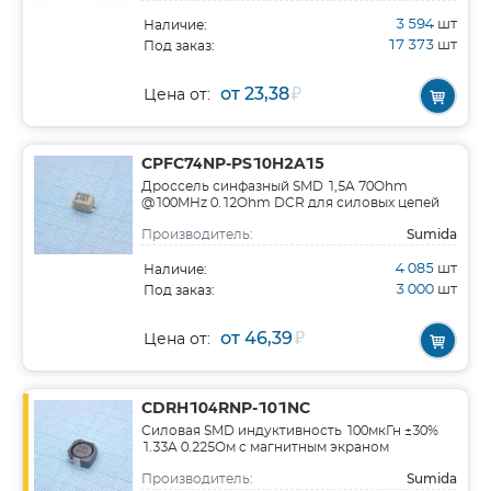
3 594
шт
Наличие:
17 373
шт
Под заказ:
от 23,38
₽
Цена от:
CPFC74NP-PS10H2A15
Дроссель синфазный SMD 1,5A 70Ohm
@100MHz 0.12Ohm DCR для силовых цепей
Sumida
Производитель:
4 085
шт
Наличие:
3 000
шт
Под заказ:
от 46,39
₽
Цена от:
CDRH104RNP-101NC
Силовая SMD индуктивность 100мкГн ±30%
1.33A 0.225Ом c магнитным экраном
Sumida
Производитель: