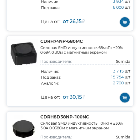
3 934
шт
Наличие:
6 000
шт
Под заказ:
от 26,15
₽
Цена от:
CDRH74NP-680MC
Силовая SMD индуктивность 68мкГн ±20%
0.69A 0.3Ом c магнитным экраном
Sumida
Производитель:
3 715
шт
Наличие:
15 754
шт
Под заказ:
2 700
шт
Аналоги:
от 30,15
₽
Цена от:
CDRH8D38NP-100NC
Силовая SMD индуктивность 10мкГн ±30%
3.0A 0.038Ом c магнитным экраном
Sumida
Производитель: