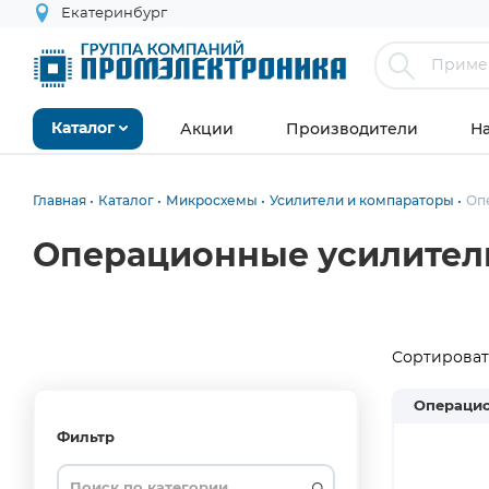
Екатеринбург
Акции
Производители
Н
Каталог
Главная
Каталог
Микросхемы
Усилители и компараторы
Оп
Операционные усилител
Сортировать
Операци
От
До
Фильтр
3PEAK
CDIP14
Differential
1
1.3
120
3.5
Differential,
-40°C