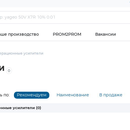
аше производство
PROM2PROM
Вакансии
ерационные усилители
и
0
 по:
Рекомендуем
Наименование
В продаже
онные усилители
(0)