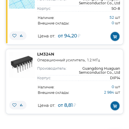
Semiconductor Co., Ltd
SO-8
Корпус:
52
шт
Наличие:
0
шт
Внешние склады:
от 94,20
₽
Цена от:
LM324N
Операционный усилитель, 1.2 МГц
Guangdong Huaguan
Производитель:
Semiconductor Co., Ltd
DIP14
Корпус:
0
шт
Наличие:
2 984
шт
Внешние склады:
от 8,81
₽
Цена от: