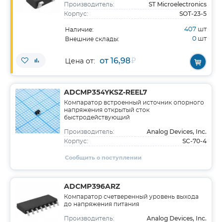
ST Microelectronics
Производитель:
SOT-23-5
Корпус:
407
шт
Наличие:
0
шт
Внешние склады:
от 16,98
₽
Цена от:
ADCMP354YKSZ-REEL7
Компаратор встроенный источник опорного
напряжения открытый сток
быстродействующий
Analog Devices, Inc.
Производитель:
SC-70-4
Корпус:
Сообщить о поступлении
ADCMP396ARZ
Компаратор счетверенный уровень выхода
до напряжения питания
Analog Devices, Inc.
Производитель: