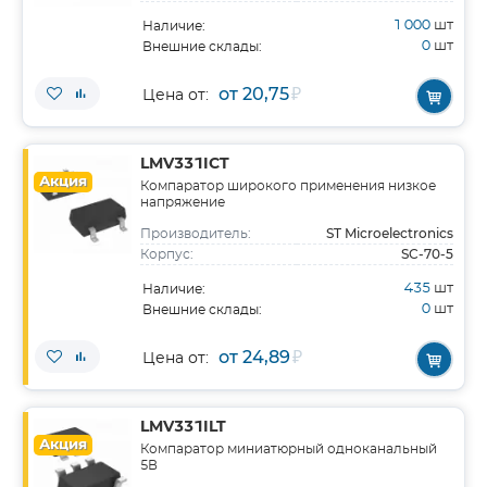
1 000
шт
Наличие:
0
шт
Внешние склады:
от 20,75
₽
Цена от:
LMV331ICT
Акция
Компаратор широкого применения низкое
напряжение
ST Microelectronics
Производитель:
SC-70-5
Корпус:
435
шт
Наличие:
0
шт
Внешние склады:
от 24,89
₽
Цена от:
LMV331ILT
Акция
Компаратор миниатюрный одноканальный
5В