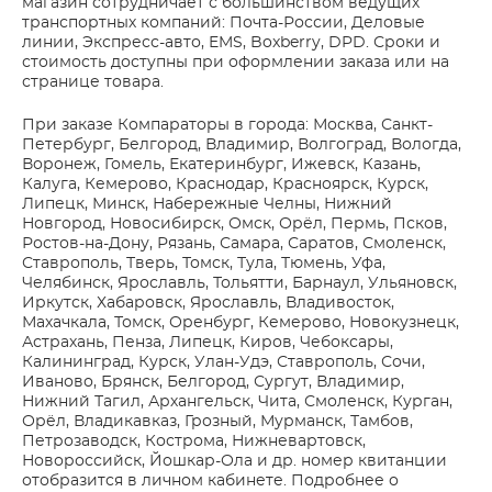
магазин сотрудничает с большинством ведущих
транспортных компаний: Почта-России, Деловые
линии, Экспресс-авто, EMS, Boxberry, DPD. Сроки и
стоимость доступны при оформлении заказа или на
странице товара.
При заказе Компараторы в города: Москва, Санкт-
Петербург, Белгород, Владимир, Волгоград, Вологда,
Воронеж, Гомель, Екатеринбург, Ижевск, Казань,
Калуга, Кемерово, Краснодар, Красноярск, Курск,
Липецк, Минск, Набережные Челны, Нижний
Новгород, Новосибирск, Омск, Орёл, Пермь, Псков,
Ростов-на-Дону, Рязань, Самара, Саратов, Смоленск,
Ставрополь, Тверь, Томск, Тула, Тюмень, Уфа,
Челябинск, Ярославль, Тольятти, Барнаул, Ульяновск,
Иркутск, Хабаровск, Ярославль, Владивосток,
Махачкала, Томск, Оренбург, Кемерово, Новокузнецк,
Астрахань, Пенза, Липецк, Киров, Чебоксары,
Калининград, Курск, Улан-Удэ, Ставрополь, Сочи,
Иваново, Брянск, Белгород, Сургут, Владимир,
Нижний Тагил, Архангельск, Чита, Смоленск, Курган,
Орёл, Владикавказ, Грозный, Мурманск, Тамбов,
Петрозаводск, Кострома, Нижневартовск,
Новороссийск, Йошкар-Ола и др. номер квитанции
отобразится в личном кабинете. Подробнее о