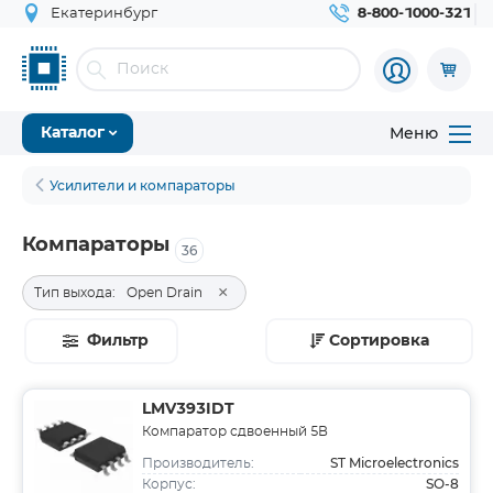
Екатеринбург
8-800-1000-321
Меню
Каталог
Усилители и компараторы
Компараторы
36
×
Тип выхода:
Open Drain
Фильтр
Сортировка
LMV393IDT
Компаратор сдвоенный 5В
ST Microelectronics
Производитель:
SO-8
Корпус: