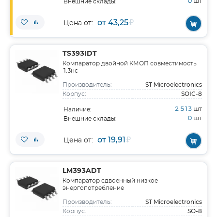
0
шт
Внешние склады:
от 43,25
₽
Цена от:
TS393IDT
Компаратор двойной КМОП совместимость
1.3нс
ST Microelectronics
Производитель:
SOIC-8
Корпус:
2 513
шт
Наличие:
0
шт
Внешние склады:
от 19,91
₽
Цена от:
LM393ADT
Компаратор сдвоенный низкое
энергопотребление
ST Microelectronics
Производитель:
SO-8
Корпус: