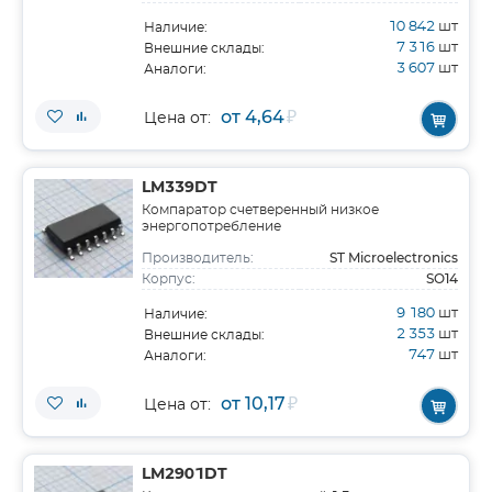
10 842
шт
Наличие:
7 316
шт
Внешние склады:
3 607
шт
Аналоги:
от 4,64
₽
Цена от:
LM339DT
Компаратор счетверенный низкое
энергопотребление
ST Microelectronics
Производитель:
SO14
Корпус:
9 180
шт
Наличие:
2 353
шт
Внешние склады:
747
шт
Аналоги:
от 10,17
₽
Цена от:
LM2901DT