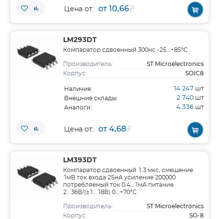
от 10,66
₽
Цена от:
LM293DT
Компаратор сдвоенный 300нс -25...+85°С
ST Microelectronics
Производитель:
SOIC8
Корпус:
14 247
шт
Наличие:
2 740
шт
Внешние склады:
4 336
шт
Аналоги:
от 4,68
₽
Цена от:
LM393DT
Компаратор сдвоенный 1.3 мкс, смещение
1мВ ток входа 25нА усиление 200000
потребляемый ток 0.4...1мА питание
2...36В/(±1...18В) 0...+70°С
ST Microelectronics
Производитель:
SO-8
Корпус: