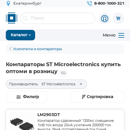
Екатеринбург
8-800-1000-321
Меню
Каталог
Усилители и компараторы
Компараторы ST Microelectronics купить
оптоми в розницу
132
×
Производитель:
ST Microelectronics
Фильтр
Сортировка
LM2903DT
Компаратор сдвоенный 1300нс смещение
1мВ ток входа 25нА усиление 200000 ток
выхода 16мА потребляемый ток 0.4мА