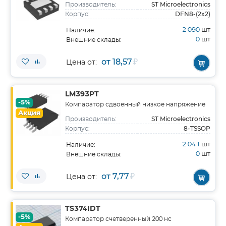
ST Microelectronics
Производитель:
DFN8-(2x2)
Корпус:
2 090
шт
Наличие:
0
шт
Внешние склады:
от 18,57
₽
Цена от:
LM393PT
-5%
Компаратор сдвоенный низкое напряжение
Акция
ST Microelectronics
Производитель:
8-TSSOP
Корпус:
2 041
шт
Наличие:
0
шт
Внешние склады:
от 7,77
₽
Цена от:
TS374IDT
-5%
Компаратор счетверенный 200 нс