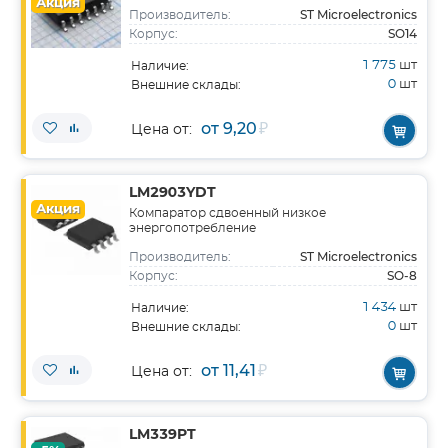
Акция
ST Microelectronics
Производитель:
SO14
Корпус:
1 775
шт
Наличие:
0
шт
Внешние склады:
от 9,20
₽
Цена от:
LM2903YDT
Акция
Компаратор сдвоенный низкое
энергопотребление
ST Microelectronics
Производитель:
SO-8
Корпус:
1 434
шт
Наличие:
0
шт
Внешние склады:
от 11,41
₽
Цена от:
LM339PT