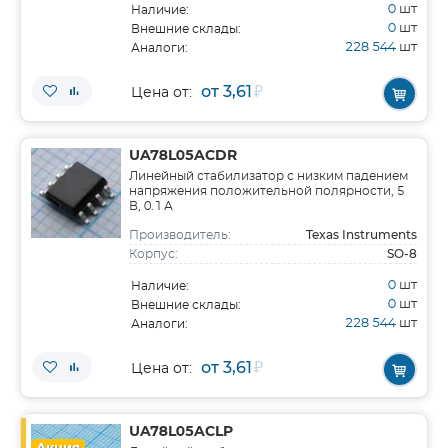
0
шт
Наличие:
0
шт
Внешние склады:
228 544
шт
Аналоги:
от 3,61
₽
Цена от:
UA78L05ACDR
Линейный стабилизатор с низким падением
напряжения положительной полярности, 5
В, 0.1 А
Texas Instruments
Производитель:
SO-8
Корпус:
0
шт
Наличие:
0
шт
Внешние склады:
228 544
шт
Аналоги:
от 3,61
₽
Цена от:
UA78L05ACLP