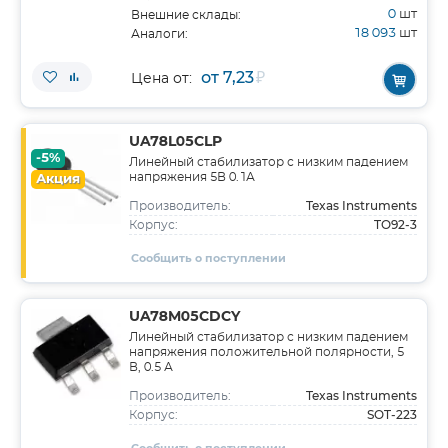
0
шт
Внешние склады:
18 093
шт
Аналоги:
от 7,23
₽
Цена от:
UA78L05CLP
-5%
Линейный стабилизатор с низким падением
напряжения 5В 0.1А
Акция
Texas Instruments
Производитель:
TO92-3
Корпус:
Сообщить о поступлении
UA78M05CDCY
Линейный стабилизатор с низким падением
напряжения положительной полярности, 5
В, 0.5 А
Texas Instruments
Производитель:
SOT-223
Корпус: