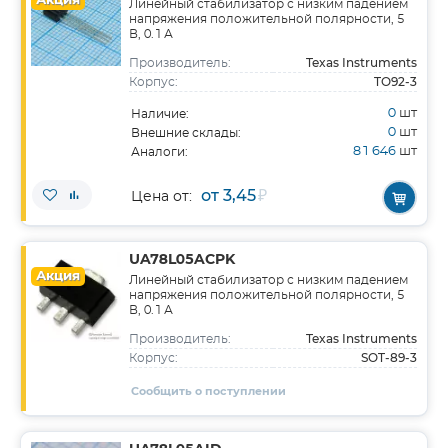
Акция
Линейный стабилизатор с низким падением
напряжения положительной полярности, 5
В, 0.1 А
Texas Instruments
Производитель:
TO92-3
Корпус:
0
шт
Наличие:
0
шт
Внешние склады:
81 646
шт
Аналоги:
от 3,45
₽
Цена от:
UA78L05ACPK
Акция
Линейный стабилизатор с низким падением
напряжения положительной полярности, 5
В, 0.1 А
Texas Instruments
Производитель:
SOT-89-3
Корпус:
Сообщить о поступлении