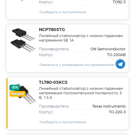
TO92-3
Корпус:
Сообщить о поступлении
NCP7805TG
Линейный стабилизатор с низким падением
напряжения 5В 1А
ON Semiconductor
Производитель:
TO-220AB
Корпус:
Связаться с инженером по применению
TL780-05KCS
-5%
Линейный стабилизатор с низким падением
напряжения положительной полярности, 5
Акция
В, 1.5 А
Texas Instruments
Производитель:
TO-220-3
Корпус:
Сообщить о поступлении