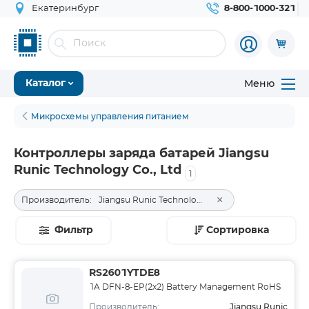
Екатеринбург
8-800-1000-321
Меню
Каталог
Микросхемы управления питанием
Контроллеры заряда батарей Jiangsu
Runic Technology Co., Ltd
1
×
Производитель:
Jiangsu Runic Technology Co., Ltd
Фильтр
Сортировка
RS2601YTDE8
1A DFN-8-EP(2x2) Battery Management RoHS
Jiangsu Runic
Производитель: