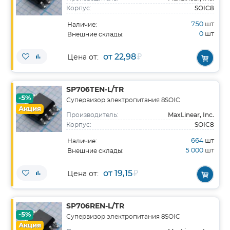
SOIC8
Корпус:
750
шт
Наличие:
0
шт
Внешние склады:
от 22,98
₽
Цена от:
SP706TEN-L/TR
-5%
Супервизор электропитания 8SOIC
Акция
MaxLinear, Inc.
Производитель:
SOIC8
Корпус:
664
шт
Наличие:
5 000
шт
Внешние склады:
от 19,15
₽
Цена от:
SP706REN-L/TR
-5%
Супервизор электропитания 8SOIC
Акция