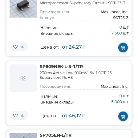
Microprocessor Supervisory Circuit - SOT-23-3
MaxLinear, Inc.
Производитель:
SOT23-3
Корпус:
0
шт
Наличие:
7 500
шт
Внешние склады:
от 24,27
₽
Цена от:
SP809NEK-L-3-1/TR
230ms Active Low 900mV~6V 1 SOT-23
Supervisors RoHS
MaxLinear, Inc.
Производитель:
0
шт
Наличие:
5 000
шт
Внешние склады:
от 46,17
₽
Цена от:
SP705EN-L/TR