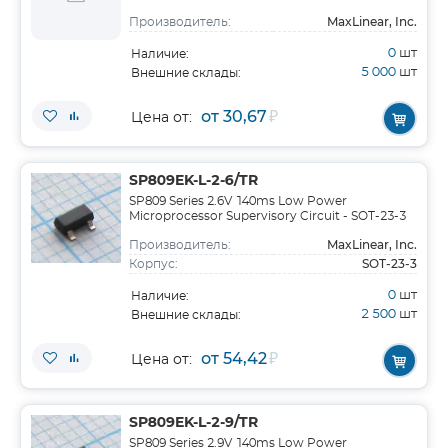
MaxLinear, Inc.
Производитель:
0
шт
Наличие:
5 000
шт
Внешние склады:
от 30,67
₽
Цена от:
SP809EK-L-2-6/TR
SP809 Series 2.6V 140ms Low Power
Microprocessor Supervisory Circuit - SOT-23-3
MaxLinear, Inc.
Производитель:
SOT-23-3
Корпус:
0
шт
Наличие:
2 500
шт
Внешние склады:
от 54,42
₽
Цена от:
SP809EK-L-2-9/TR
SP809 Series 2.9V 140ms Low Power