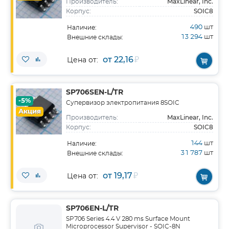
MaxLinear, Inc.
Производитель:
SOIC8
Корпус:
490
шт
Наличие:
13 294
шт
Внешние склады:
от 22,16
₽
Цена от:
SP706SEN-L/TR
-5%
Супервизор электропитания 8SOIC
Акция
MaxLinear, Inc.
Производитель:
SOIC8
Корпус:
144
шт
Наличие:
31 787
шт
Внешние склады:
от 19,17
₽
Цена от:
SP706EN-L/TR
SP706 Series 4.4 V 280 ms Surface Mount
Microprocessor Supervisor - SOIC-8N