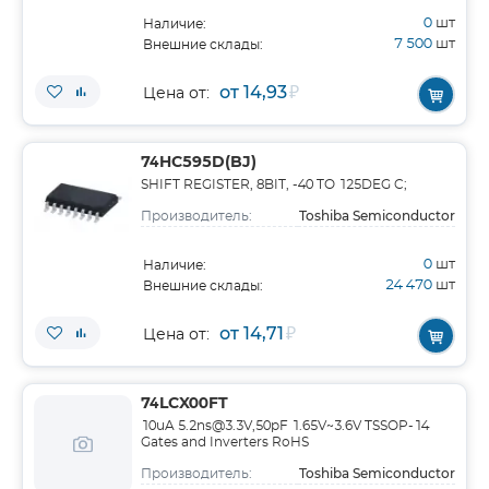
0
шт
Наличие:
7 500
шт
Внешние склады:
от 14,93
₽
Цена от:
74HC595D(BJ)
SHIFT REGISTER, 8BIT, -40 TO 125DEG C;
Toshiba Semiconductor
Производитель:
0
шт
Наличие:
24 470
шт
Внешние склады:
от 14,71
₽
Цена от:
74LCX00FT
10uA 5.2ns@3.3V,50pF 1.65V~3.6V TSSOP-14
Gates and Inverters RoHS
Toshiba Semiconductor
Производитель: