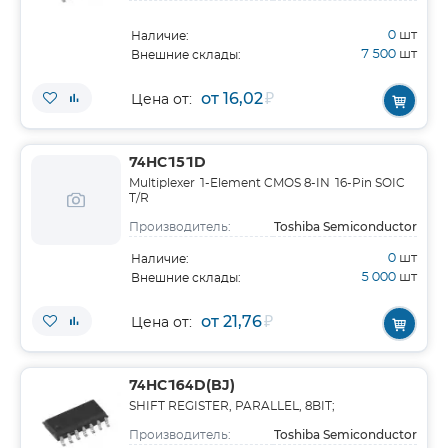
0
шт
Наличие:
7 500
шт
Внешние склады:
от 16,02
₽
Цена от:
74HC151D
Multiplexer 1-Element CMOS 8-IN 16-Pin SOIC
T/R
Toshiba Semiconductor
Производитель:
0
шт
Наличие:
5 000
шт
Внешние склады:
от 21,76
₽
Цена от:
74HC164D(BJ)
SHIFT REGISTER, PARALLEL, 8BIT;
Toshiba Semiconductor
Производитель: