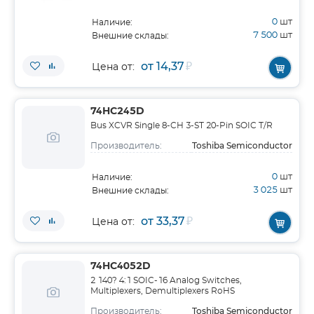
0
шт
Наличие:
7 500
шт
Внешние склады:
от 14,37
₽
Цена от:
74HC245D
Bus XCVR Single 8-CH 3-ST 20-Pin SOIC T/R
Toshiba Semiconductor
Производитель:
0
шт
Наличие:
3 025
шт
Внешние склады:
от 33,37
₽
Цена от:
74HC4052D
2 140? 4:1 SOIC-16 Analog Switches,
Multiplexers, Demultiplexers RoHS
Toshiba Semiconductor
Производитель: