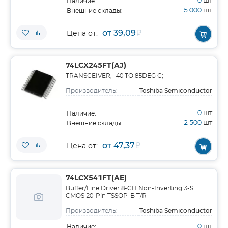
0
шт
Наличие:
5 000
шт
Внешние склады:
от 39,09
₽
Цена от:
74LCX245FT(AJ)
TRANSCEIVER, -40 TO 85DEG C;
Toshiba Semiconductor
Производитель:
0
шт
Наличие:
2 500
шт
Внешние склады:
от 47,37
₽
Цена от:
74LCX541FT(AE)
Buffer/Line Driver 8-CH Non-Inverting 3-ST
CMOS 20-Pin TSSOP-B T/R
Toshiba Semiconductor
Производитель:
0
шт
Наличие: