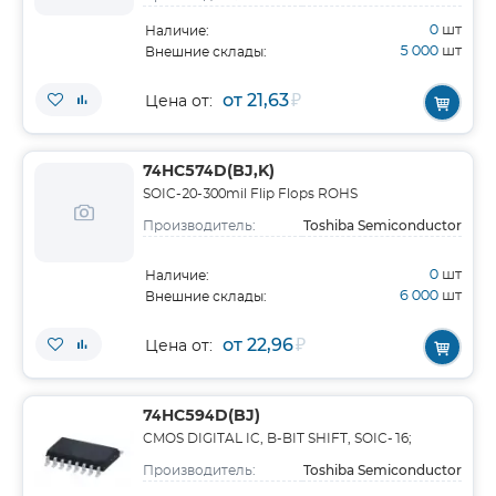
0
шт
Наличие:
5 000
шт
Внешние склады:
от 21,63
₽
Цена от:
74HC574D(BJ,K)
SOIC-20-300mil Flip Flops ROHS
Toshiba Semiconductor
Производитель:
0
шт
Наличие:
6 000
шт
Внешние склады:
от 22,96
₽
Цена от:
74HC594D(BJ)
CMOS DIGITAL IC, B-BIT SHIFT, SOIC-16;
Toshiba Semiconductor
Производитель: