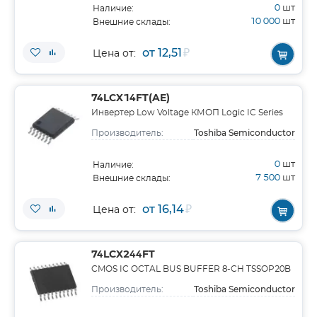
0
шт
Наличие:
10 000
шт
Внешние склады:
от 12,51
₽
Цена от:
74LCX14FT(AE)
Инвертер Low Voltage КМОП Logic IC Series
Toshiba Semiconductor
Производитель:
0
шт
Наличие:
7 500
шт
Внешние склады:
от 16,14
₽
Цена от:
74LCX244FT
CMOS IC OCTAL BUS BUFFER 8-CH TSSOP20B
Toshiba Semiconductor
Производитель: