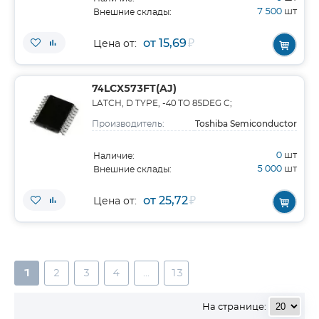
7 500
шт
Внешние склады:
от 15,69
₽
Цена от:
74LCX573FT(AJ)
LATCH, D TYPE, -40 TO 85DEG C;
Toshiba Semiconductor
Производитель:
0
шт
Наличие:
5 000
шт
Внешние склады:
от 25,72
₽
Цена от:
1
2
3
4
...
13
На странице: