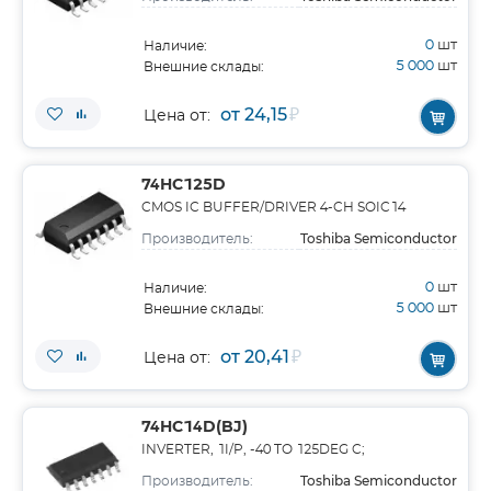
0
шт
Наличие:
5 000
шт
Внешние склады:
от 24,15
₽
Цена от:
74HC125D
CMOS IC BUFFER/DRIVER 4-CH SOIC14
Toshiba Semiconductor
Производитель:
0
шт
Наличие:
5 000
шт
Внешние склады:
от 20,41
₽
Цена от:
74HC14D(BJ)
INVERTER, 1I/P, -40 TO 125DEG C;
Toshiba Semiconductor
Производитель: