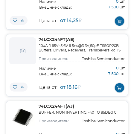
0
шт
Наличие:
7 500
шт
Внешние склады:
от 14,25
₽
Цена от:
74LCX244FT(AE)
10uA 1.65V~3.6V 6.5ns@3.3V,50pF TSSOP20B
Buffers, Drivers, Receivers, Transceivers RoHS
Toshiba Semiconductor
Производитель:
0
шт
Наличие:
7 500
шт
Внешние склады:
от 18,16
₽
Цена от:
74LCX244FT(AJ)
BUFFER, NON INVERTING, -40 TO 85DEG C;
Toshiba Semiconductor
Производитель: