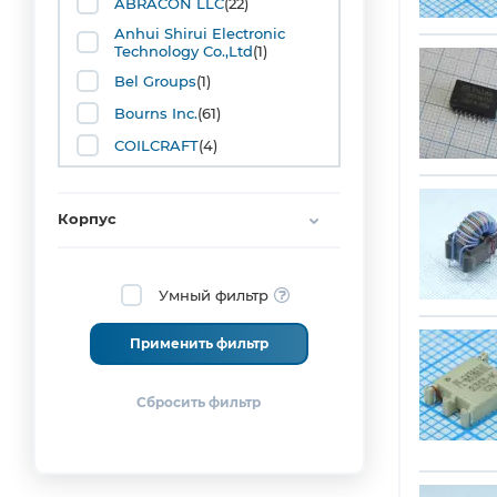
ABRACON LLC
(22)
Anhui Shirui Electronic
Technology Co.,Ltd
(1)
Bel Groups
(1)
Bourns Inc.
(61)
COILCRAFT
(4)
Coils Electronics Co., Ltd
(1)
Dongguan Mentech
Корпус
Electronics Co., Ltd
(1)
Echelon Corporation
(1)
Halo Electronics, Inc.
(4)
Умный фильтр
JOHANSON
(8)
Применить фильтр
KODO TRANS
(2)
LEPCORE
(1)
LINK-PP INT'L Technology
CO., Limited.
(5)
MACOM Technology Solution
Holdings, Inc.
(11)