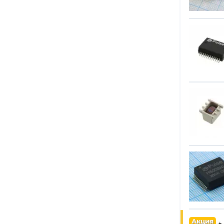
Изумруд, Ставрополь
(3)
Мстатор г.Боровичи
(1)
НПК-Комплекс
(1)
Акция