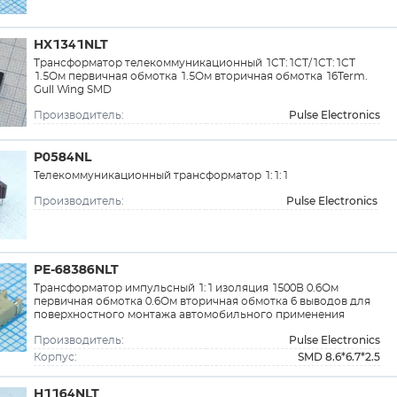
HX1341NLT
Трансформатор телекоммуникационный 1CT:1CT/1CT:1CT
1.5Ом первичная обмотка 1.5Ом вторичная обмотка 16Term.
Gull Wing SMD
Pulse Electronics
Производитель:
P0584NL
Телекоммуникационный трансформатор 1:1:1
Pulse Electronics
Производитель:
PE-68386NLT
Трансформатор импульсный 1:1 изоляция 1500В 0.6Ом
первичная обмотка 0.6Ом вторичная обмотка 6 выводов для
поверхностного монтажа автомобильного применения
Pulse Electronics
Производитель:
SMD 8.6*6.7*2.5
Корпус:
H1164NLT