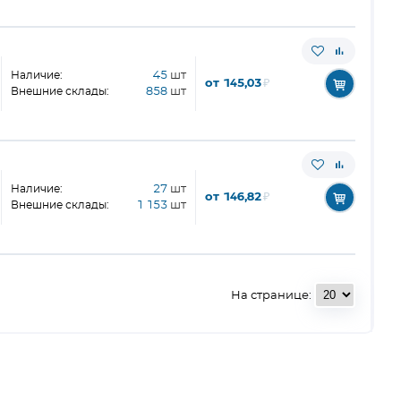
Наличие:
45
шт
от 145,03
₽
Внешние склады:
858
шт
Наличие:
27
шт
от 146,82
₽
Внешние склады:
1 153
шт
На странице: