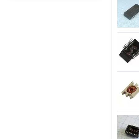
MINI-CIRCUITS
(8)
Murata Electronics
(3)
Murata Power Solutions
(1)
No name
(4)
Noname
(1)
Shenzhen Cilianda
Electronics Co., Ltd.
(1)
Shinhom Enterprise Co.,
Ltd
(24)
ST Microelectronics
(16)
Sumida
(3)
Talema
(2)
TDK
(36)
TRXCOM
(8)
Vacuumschmelze
(1)
Wurth Elektronik GmbH &
Co
(1)