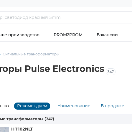
аше производство
PROM2PROM
Вакансии
Сигнальные трансформаторы
ры Pulse Electronics
347
 по:
Рекомендуем
Наименование
В продаже
ные трансформаторы
(347)
H1102NLT