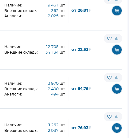
Наличие:
19 461
шт
от 26,81
₽
Внешние склады:
362
шт
Аналоги:
2 025
шт
Наличие:
12 705
шт
от 22,53
₽
Внешние склады:
34 134
шт
Наличие:
3 970
шт
от 64,76
₽
Внешние склады:
2 400
шт
Аналоги:
494
шт
Наличие:
1 262
шт
от 76,93
₽
Внешние склады:
2 037
шт