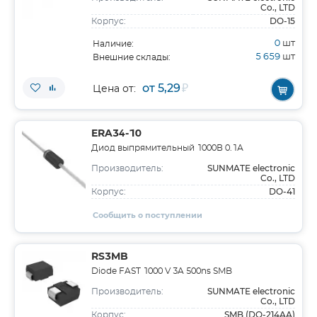
Co., LTD
DO-15
Корпус:
0
шт
Наличие:
5 659
шт
Внешние склады:
от 5,29
₽
Цена от:
ERA34-10
Диод выпрямительный 1000В 0.1А
SUNMATE electronic
Производитель:
Co., LTD
DO-41
Корпус:
Сообщить о поступлении
RS3MB
Diode FAST 1000 V 3A 500ns SMB
SUNMATE electronic
Производитель:
Co., LTD
SMB (DO-214AA)
Корпус: