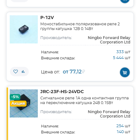
P-12V
Моностабильное поляризованое реле 2
группы катушка 12В 0.14Вт
Ningbo Forward Relay
Производитель:
Corporation Ltd
333
шт
Наличие:
5 444
шт
Внешние склады:
от 77,12
₽
Цена от:
JRC-23F-HS-24VDC
-5%
Сигнальное реле 1А одна контактная группа
на переключение катушка 24В 0.15Вт
Акция
Ningbo Forward Relay
Производитель:
Corporation Ltd
254
шт
Наличие:
140
шт
Внешние склады: