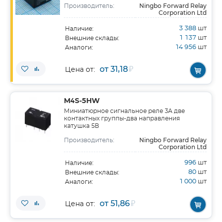
Ningbo Forward Relay
Производитель:
Corporation Ltd
3 388
шт
Наличие:
1 137
шт
Внешние склады:
14 956
шт
Аналоги:
от 31,18
₽
Цена от:
M4S-5HW
Миниатюрное сигнальное реле 3А две
контактных группы-два направления
катушка 5В
Ningbo Forward Relay
Производитель:
Corporation Ltd
996
шт
Наличие:
80
шт
Внешние склады:
1 000
шт
Аналоги:
от 51,86
₽
Цена от: