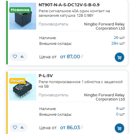
NT90T-N-A-S-DC12V-S-B-0.9
Новинка
Реле сигнальное 40А один контакт на
замыкание катушка 12В 0.9Вт
Ningbo Forward Relay
Производитель:
Corporation Ltd
26
шт
Наличие:
284
шт
Внешние склады:
от 87,00
₽
Цена от:
P-L-5V
Акция
Реле поляризованное 1 обмотка с защелкой
на 5В
Ningbo Forward Relay
Производитель:
Corporation Ltd
9
шт
Наличие:
0
шт
Внешние склады:
от 86,03
₽
Цена от: