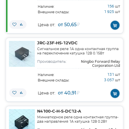
156
шт
Наличие:
1 925
шт
Внешние склады:
от 50,65
₽
Цена от:
JRC-23F-HS-12VDC
Сигнальное реле 1А одна контактная группа
на переключение катушка 12В 0.15Вт
Ningbo Forward Relay
Производитель:
Corporation Ltd
131
шт
Наличие:
3 057
шт
Внешние склады:
от 40,91
₽
Цена от:
N4100-C-H-S-DC12-A
Миниатюрное реле одна контактная группа-
два направления 1А катушка 12В 0.2Вт