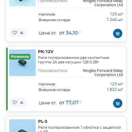
Ningbo Forward Relay
Производитель:
Corporation Ltd
125
шт
Наличие:
1 246
шт
Внешние склады:
от 34,10
₽
Цена от:
PK-12V
Новинка
Реле поляризованное две контактные
группы 2А две катушки 12В 0.2Вт
Ningbo Forward Relay
Производитель:
Corporation Ltd
123
шт
Наличие:
1 822
шт
Внешние склады:
от 77,07
₽
Цена от:
PL-5
Реле поляризованное 1 обмотка с защелкой