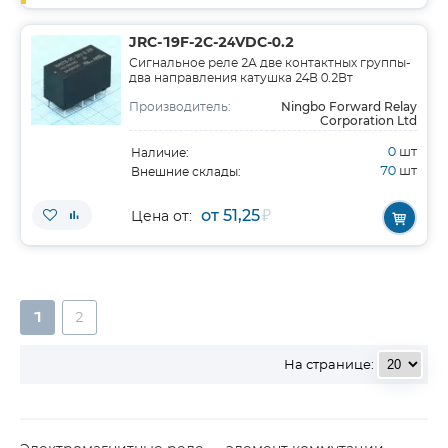
JRC-19F-2C-24VDC-0.2
Сигнальное реле 2А две контактных группы-
два направления катушка 24В 0.2Вт
Ningbo Forward Relay
Производитель:
Corporation Ltd
0
шт
Наличие:
70
шт
Внешние склады:
от 51,25
₽
Цена от:
1
2
На странице: