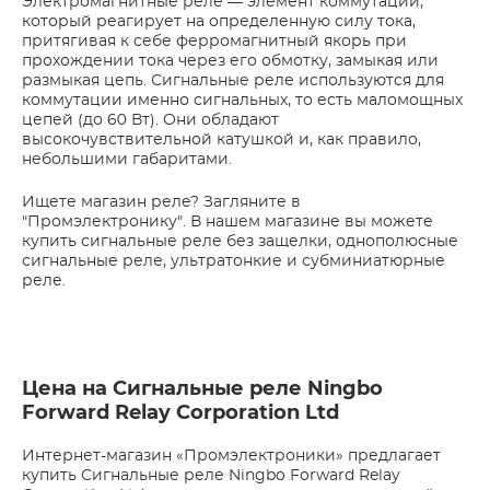
Электромагнитные реле — элемент коммутации,
который реагирует на определенную силу тока,
притягивая к себе ферромагнитный якорь при
прохождении тока через его обмотку, замыкая или
размыкая цепь. Сигнальные реле используются для
коммутации именно сигнальных, то есть маломощных
цепей (до 60 Вт). Они обладают
высокочувствительной катушкой и, как правило,
небольшими габаритами.
Ищете магазин реле? Загляните в
"Промэлектронику". В нашем магазине вы можете
купить сигнальные реле без защелки, однополюсные
сигнальные реле, ультратонкие и субминиатюрные
реле.
Цена на Сигнальные реле Ningbo
Forward Relay Corporation Ltd
Интернет-магазин «Промэлектроники» предлагает
купить Сигнальные реле Ningbo Forward Relay