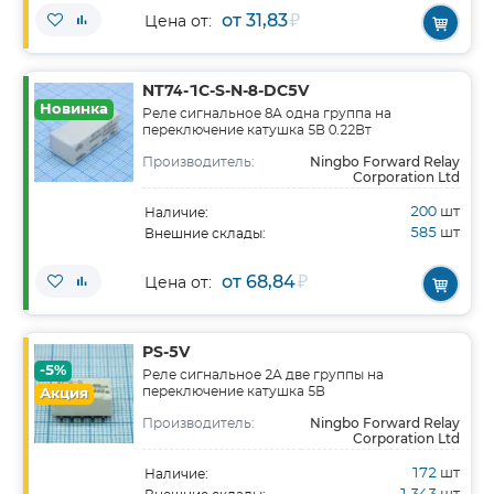
от 31,83
₽
Цена от:
NT74-1C-S-N-8-DC5V
Новинка
Реле сигнальное 8А одна группа на
переключение катушка 5В 0.22Вт
Ningbo Forward Relay
Производитель:
Corporation Ltd
200
шт
Наличие:
585
шт
Внешние склады:
от 68,84
₽
Цена от:
PS-5V
-5%
Реле сигнальное 2А две группы на
переключение катушка 5В
Акция
Ningbo Forward Relay
Производитель:
Corporation Ltd
172
шт
Наличие: