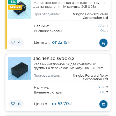
-5%
Миниатюрное реле одна контактная группа-
два направления 1А катушка 24В 0.2Вт
Акция
Ningbo Forward Relay
Производитель:
Corporation Ltd
88
шт
Наличие:
0
шт
Внешние склады:
от 22,19
₽
Цена от:
JRC-19F-2C-5VDC-0.2
Реле миниатюрное 3А две контактных
группы на переключение катушка 5В 0.2Вт
Ningbo Forward Relay
Производитель:
Corporation Ltd
73
шт
Наличие:
50
шт
Внешние склады:
от 53,70
₽
Цена от: