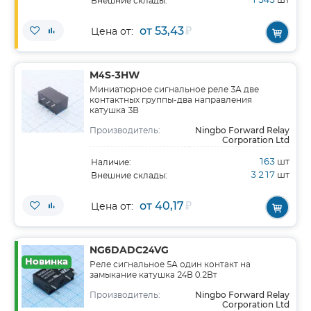
1 343
шт
Внешние склады:
от 53,43
₽
Цена от:
M4S-3HW
Миниатюрное сигнальное реле 3А две
контактных группы-два направления
катушка 3В
Ningbo Forward Relay
Производитель:
Corporation Ltd
163
шт
Наличие:
3 217
шт
Внешние склады:
от 40,17
₽
Цена от:
NG6DADC24VG
Новинка
Реле сигнальное 5А один контакт на
замыкание катушка 24В 0.2Вт
Ningbo Forward Relay
Производитель:
Corporation Ltd