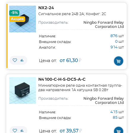
NX2-24
-5%
Сигнальное реле 24В 2А; Конфиг: 2C
Акция
Ningbo Forward Relay
Производитель:
Corporation Ltd
876
шт
Наличие:
0
шт
Внешние склады:
914
шт
Аналоги:
от 61,30
₽
Цена от:
N4100-C-H-S-DC5-A-C
Миниатюрное реле одна контактная группа-
два направления 1А катушка 5В 0.2Вт
Ningbo Forward Relay
Производитель:
Corporation Ltd
415
шт
Наличие:
85
шт
Внешние склады:
от 39,57
₽
Цена от: