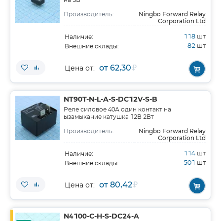
на 5В
Ningbo Forward Relay
Производитель:
Corporation Ltd
118
шт
Наличие:
82
шт
Внешние склады:
от 62,30
₽
Цена от:
NT90T-N-L-A-S-DC12V-S-B
Реле силовое 40А один контакт на
ызамыкание катушка 12В 2Вт
Ningbo Forward Relay
Производитель:
Corporation Ltd
114
шт
Наличие:
501
шт
Внешние склады:
от 80,42
₽
Цена от:
N4100-C-H-S-DC24-A