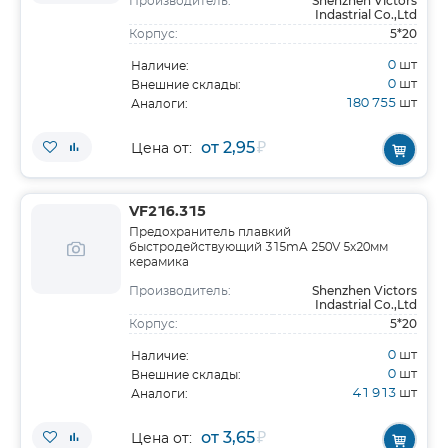
Shenzhen Victors
Производитель:
Indastrial Co.,Ltd
5*20
Корпус:
0
шт
Наличие:
0
шт
Внешние склады:
180 755
шт
Аналоги:
от 2,95
₽
Цена от:
VF216.315
Предохранитель плавкий
быстродействующий 315mA 250V 5х20мм
керамика
Shenzhen Victors
Производитель:
Indastrial Co.,Ltd
5*20
Корпус:
0
шт
Наличие:
0
шт
Внешние склады:
41 913
шт
Аналоги:
от 3,65
₽
Цена от: