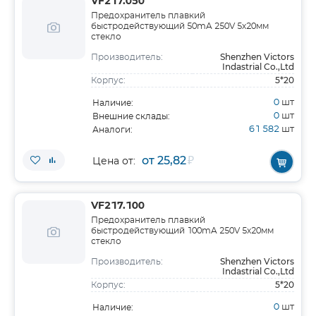
VF217.050
Предохранитель плавкий
быстродействующий 50mA 250V 5х20мм
стекло
Shenzhen Victors
Производитель:
Indastrial Co.,Ltd
5*20
Корпус:
0
шт
Наличие:
0
шт
Внешние склады:
61 582
шт
Аналоги:
от 25,82
₽
Цена от:
VF217.100
Предохранитель плавкий
быстродействующий 100mA 250V 5х20мм
стекло
Shenzhen Victors
Производитель:
Indastrial Co.,Ltd
5*20
Корпус:
0
шт
Наличие: