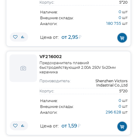
5*20
Корпус:
0
шт
Наличие:
0
шт
Внешние склады:
180 755
шт
Аналоги:
от 2,95
₽
Цена от:
VF216002
Предохранитель плавкий
быстродействующий 2.00A 250V 5х20мм
керамика
Shenzhen Victors
Производитель:
Indastrial Co.,Ltd
5*20
Корпус:
0
шт
Наличие:
0
шт
Внешние склады:
296 628
шт
Аналоги:
от 1,59
₽
Цена от: