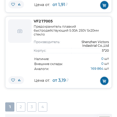
от 1,91
₽
Цена от:
VF217005
Предохранитель плавкий
быстродействующий 5.00A 250V 5х20мм
стекло
Shenzhen Victors
Производитель:
Indastrial Co.,Ltd
5*20
Корпус:
0
шт
Наличие:
0
шт
Внешние склады:
169 864
шт
Аналоги:
от 3,19
₽
Цена от:
1
2
3
4