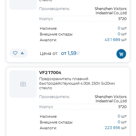
стекло
Shenzhen Victors
Производитель:
Indastrial Co.,Ltd
5*20
Корпус:
0
шт
Наличие:
0
шт
Внешние склады:
451 689
шт
Аналоги:
от 1,59
₽
Цена от:
VF217004
Предохранитель плавкий
быстродействующий 4.00A 250V 5х20мм
стекло
Shenzhen Victors
Производитель:
Indastrial Co.,Ltd
5*20
Корпус:
0
шт
Наличие:
0
шт
Внешние склады:
223 956
шт
Аналоги: