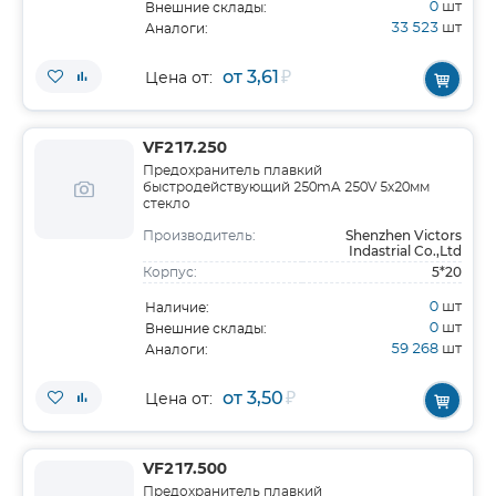
0
шт
Внешние склады:
33 523
шт
Аналоги:
от 3,61
₽
Цена от:
VF217.250
Предохранитель плавкий
быстродействующий 250mA 250V 5х20мм
стекло
Shenzhen Victors
Производитель:
Indastrial Co.,Ltd
5*20
Корпус:
0
шт
Наличие:
0
шт
Внешние склады:
59 268
шт
Аналоги:
от 3,50
₽
Цена от:
VF217.500
Предохранитель плавкий