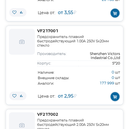
Аналоги:
от 3,55
₽
Цена от:
VF217001
Предохранитель плавкий
быстродействующий 1.00A 250V 5х20мм
стекло
Shenzhen Victors
Производитель:
Indastrial Co.,Ltd
5*20
Корпус:
0
шт
Наличие:
0
шт
Внешние склады:
177 999
шт
Аналоги:
от 2,95
₽
Цена от:
VF217002
Предохранитель плавкий
быстродействующий 2.00A 250V 5х20мм