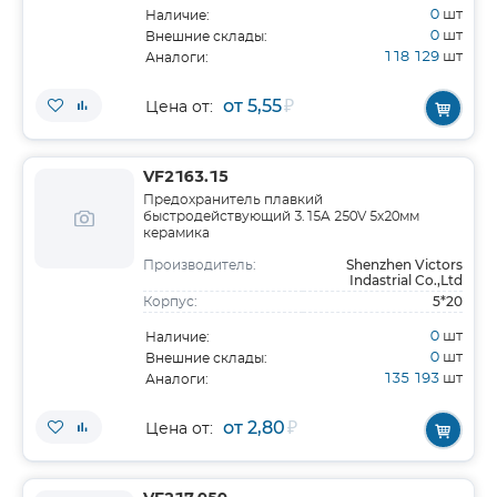
0
шт
Наличие:
0
шт
Внешние склады:
118 129
шт
Аналоги:
от 5,55
₽
Цена от:
VF2163.15
Предохранитель плавкий
быстродействующий 3.15A 250V 5х20мм
керамика
Shenzhen Victors
Производитель:
Indastrial Co.,Ltd
5*20
Корпус:
0
шт
Наличие:
0
шт
Внешние склады:
135 193
шт
Аналоги:
от 2,80
₽
Цена от: