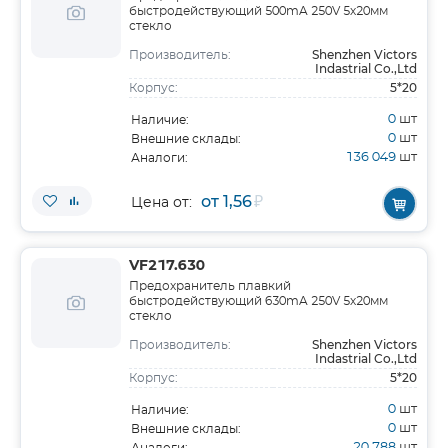
быстродействующий 500mA 250V 5х20мм
стекло
Shenzhen Victors
Производитель:
Indastrial Co.,Ltd
5*20
Корпус:
0
шт
Наличие:
0
шт
Внешние склады:
136 049
шт
Аналоги:
от 1,56
₽
Цена от:
VF217.630
Предохранитель плавкий
быстродействующий 630mA 250V 5х20мм
стекло
Shenzhen Victors
Производитель:
Indastrial Co.,Ltd
5*20
Корпус:
0
шт
Наличие:
0
шт
Внешние склады:
20 788
шт