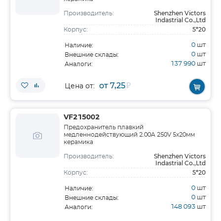
Shenzhen Victors
Производитель:
Indastrial Co.,Ltd
5*20
Корпус:
0
шт
Наличие:
0
шт
Внешние склады:
137 990
шт
Аналоги:
от 7,25
₽
Цена от:
VF215002
Предохранитель плавкий
медленнодействующий 2.00A 250V 5х20мм
керамика
Shenzhen Victors
Производитель:
Indastrial Co.,Ltd
5*20
Корпус:
0
шт
Наличие:
0
шт
Внешние склады:
148 093
шт
Аналоги: