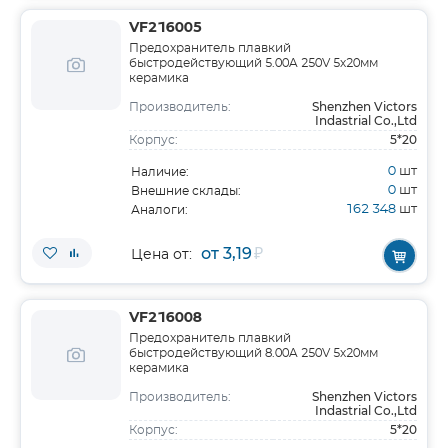
VF216005
Предохранитель плавкий
быстродействующий 5.00A 250V 5х20мм
керамика
Shenzhen Victors
Производитель:
Indastrial Co.,Ltd
5*20
Корпус:
0
шт
Наличие:
0
шт
Внешние склады:
162 348
шт
Аналоги:
от 3,19
₽
Цена от:
VF216008
Предохранитель плавкий
быстродействующий 8.00A 250V 5х20мм
керамика
Shenzhen Victors
Производитель:
Indastrial Co.,Ltd
5*20
Корпус: