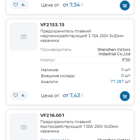
от 7,34
₽
Цена от:
VF2153.15
Предохранитель плавкий
медленнодействующий 3.15A 250V 5х20мм
керамика
Shenzhen Victors
Производитель:
Indastrial Co.,Ltd
5*20
Корпус:
0
шт
Наличие:
0
шт
Внешние склады:
77 287
шт
Аналоги:
от 7,43
₽
Цена от:
VF216.001
Предохранитель плавкий
быстродействующий 1.00A 250V 5х20мм
керамика