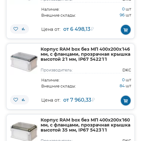
0
шт
Наличие:
96
шт
Внешние склады:
от 6 498,13
₽
Цена от:
Корпус RAM box без МП 400х200х146
мм, с фланцами, прозрачная крышка
высотой 21 мм, IP67 542211
DKC
Производитель:
0
шт
Наличие:
84
шт
Внешние склады:
от 7 960,33
₽
Цена от:
Корпус RAM box без МП 400х200х160
мм, с фланцами, прозрачная крышка
высотой 35 мм, IP67 542311
DKC