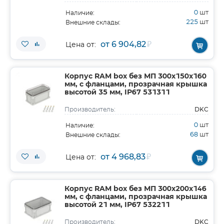
0
шт
Наличие:
225
шт
Внешние склады:
от 6 904,82
₽
Цена от:
Корпус RAM box без МП 300х150х160
мм, с фланцами, прозрачная крышка
высотой 35 мм, IP67 531311
DKC
Производитель:
0
шт
Наличие:
68
шт
Внешние склады:
от 4 968,83
₽
Цена от:
Корпус RAM box без МП 300х200х146
мм, с фланцами, прозрачная крышка
высотой 21 мм, IP67 532211
DKC
Производитель: