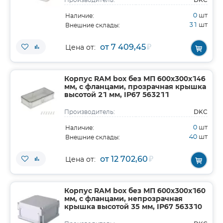
Производитель:
0
шт
Наличие:
31
шт
Внешние склады:
от 7 409,45
₽
Цена от:
Корпус RAM box без МП 600х300х146
мм, с фланцами, прозрачная крышка
высотой 21 мм, IP67 563211
DKC
Производитель:
0
шт
Наличие:
40
шт
Внешние склады:
от 12 702,60
₽
Цена от:
Корпус RAM box без МП 600х300х160
мм, с фланцами, непрозрачная
крышка высотой 35 мм, IP67 563310