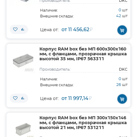
DKC
Производитель:
0
шт
Наличие:
42
шт
Внешние склады:
от 11 456,62
₽
Цена от:
Корпус RAM box без МП 600х300х160
мм, с фланцами, прозрачная крышка
высотой 35 мм, IP67 563311
DKC
Производитель:
0
шт
Наличие:
26
шт
Внешние склады:
от 11 997,14
₽
Цена от:
Корпус RAM box без МП 300х150х146
мм, с фланцами, прозрачная крышка
высотой 21 мм, IP67 531211