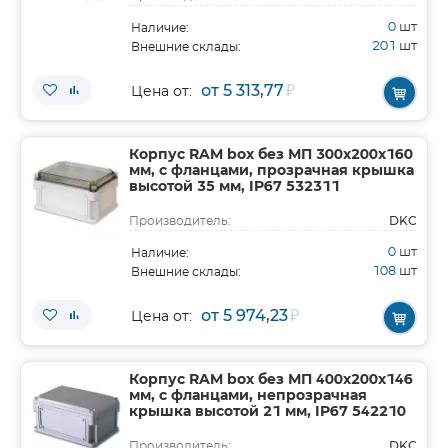
0
шт
Наличие:
201
шт
Внешние склады:
от 5 313,77
₽
Цена от:
Корпус RAM box без МП 300х200х160
мм, с фланцами, прозрачная крышка
высотой 35 мм, IP67 532311
DKC
Производитель:
0
шт
Наличие:
108
шт
Внешние склады:
от 5 974,23
₽
Цена от:
Корпус RAM box без МП 400х200х146
мм, с фланцами, непрозрачная
крышка высотой 21 мм, IP67 542210
DKC
Производитель: