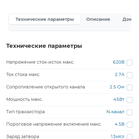
Технические параметры
Описание
Докум
Технические параметры
Напряжение сток-исток макс.
620В
Ток стока макс.
2.7A
Сопротивление открытого канала
2.5 Ом
Мощность макс.
45Вт
Тип транзистора
N-канал
Пороговое напряжение включения макс.
4.5В
Заряд затвора
13нКл