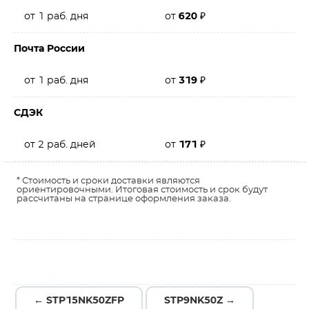
от 1 раб. дня
от
620
₽
Почта России
от 1 раб. дня
от
319
₽
СДЭК
от 2 раб. дней
от
171
₽
* Стоимость и сроки доставки являются
ориентировочными. Итоговая стоимость и срок будут
рассчитаны на странице оформления заказа.
← STP15NK50ZFP
STP9NK50Z →