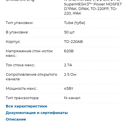
SuperMESH3™ Power MOSFET
D?PAK, DPAK, TO-220FP, TO-
220, IPAK
Тип упаковки:
Tube (туба)
В упаковке:
50 шт
Корпус:
TO-220AB
Напряжение сток-исток
620В
макс.:
Ток стока макс.:
2.7A
Сопротивление открытого
2.5 Ом
канала:
Мощность макс.:
45Вт
Тип транзистора:
N-канал
Все характеристики
Документация и сертификаты
Описание