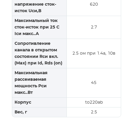
напряжение сток-
620
исток Uси,В
Максимальный ток
сток-исток при 25 С
2.7
Iси макс..А
Сопротивление
канала в открытом
2.5 ом при 1.4a, 10в
состоянии Rси вкл.
(Max) при Id, Rds (on)
Максимальная
рассеиваемая
45
мощность Pси
макс..Вт
Корпус
to220ab
Вес, г
2.5