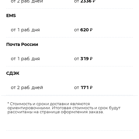
от 2 раб. дней
от
2336
₽
EMS
от 1 раб. дня
от
620
₽
Почта России
от 1 раб. дня
от
319
₽
СДЭК
от 2 раб. дней
от
171
₽
* Стоимость и сроки доставки являются
ориентировочными. Итоговая стоимость и срок будут
рассчитаны на странице оформления заказа.