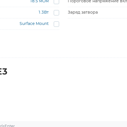
18.5 мОм
Пороговое напряжение вкл
1.3Вт
Заряд затвора
Surface Mount
E3
l+Enter