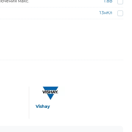
ючения макс.
1.8В
13нКл
Vishay