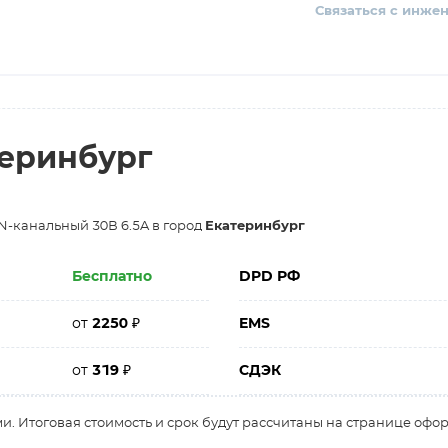
Связаться с инже
теринбург
N-канальный 30В 6.5A в город
Екатеринбург
Бесплатно
DPD РФ
от
2250
₽
EMS
от
319
₽
СДЭК
и. Итоговая стоимость и срок будут рассчитаны на странице офо