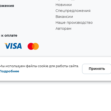
Новинки
ожения
Спецпредложения
Вакансии
Наше производство
Авторам
к оплате
Мы используем файлы cookie для работы сайта.
Принять
Подробнее
а!
Ссылка скопирована в буфер обмена!
бличной офертой (ст. 437 ГК
 и комплект поставки без
те производителя.