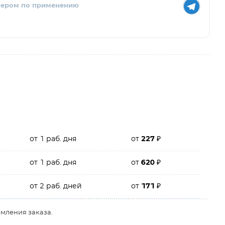
нером по применению
от 1 раб. дня
от
227
₽
от 1 раб. дня
от
620
₽
от 2 раб. дней
от
171
₽
рмления заказа.