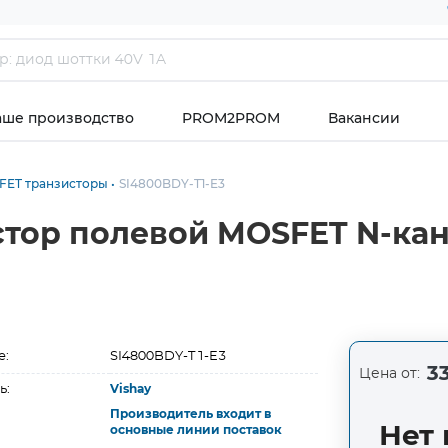
аше производство
PROM2PROM
Вакансии
FET транзисторы
SI4800BDY-T1-E3
стор полевой MOSFET N-ка
е:
SI4800BDY-T1-E3
33
Цена от:
ь:
Vishay
Производитель входит в
Нет 
основные линии поставок