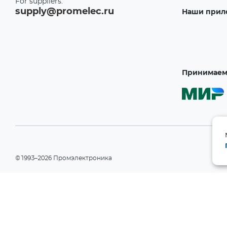
For suppliers:
supply@promelec.ru
Наши прил
Принимаем 
©1993–2026 Промэлектроника
При использовании материалов сайта ссылка на сайт обязательн
Политика конфиденциальности
Информация на сайте носит справочный характер и не является пу
РФ). Производитель вправе изменять технические характеристики
уведомления. Актуальные данные приведены на официальном сай