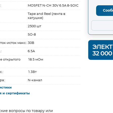
:
MOSFET N-CH 30V 6.5A 8-SOIC
Сооб
Tape and Reel (лента в
катушке)
2500 шт
SO-8
ок-исток макс.:
30В
:
6.5A
е открытого
18.5 мОм
.:
1.3Вт
ра:
N-канал
истики
я и сертификаты
ские вопросы по товару или