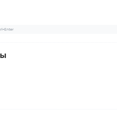
l+Enter
ты