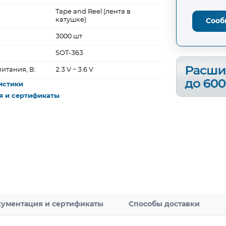
Tape and Reel (лента в
катушке)
Сооб
3000 шт
SOT-363
итания, В:
2.3 V ~ 3.6 V
истики
я и сертификаты
ументация и сертификаты
Способы доставки