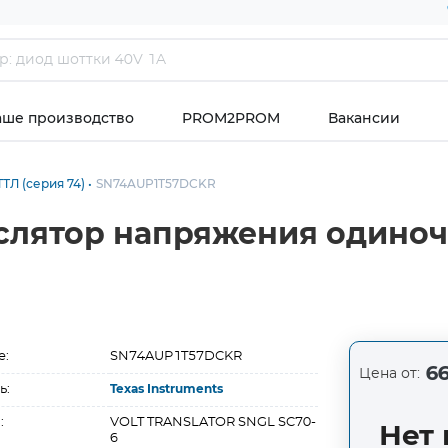
аше производство
PROM2PROM
Вакансии
ТЛ (серия 74)
SN74AUP1T57DCKR
слятор напряжения одиноч
е:
SN74AUP1T57DCKR
66
Цена от:
ь:
Texas Instruments
:
VOLT TRANSLATOR SNGL SC70-
Нет 
6