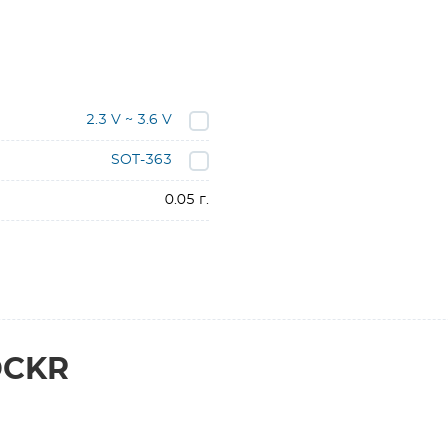
2.3 V ~ 3.6 V
SOT-363
0.05 г.
DCKR