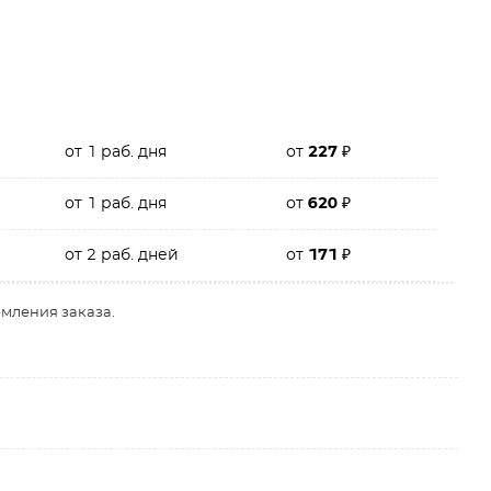
от 1 раб. дня
от
227
₽
от 1 раб. дня
от
620
₽
от 2 раб. дней
от
171
₽
рмления заказа.