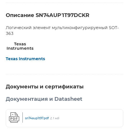
Описание SN74AUP1T97DCKR
Логический элемент мультиконфигурируемый SOT-
363
Texas Instruments
Документы и сертификаты
Документация и Datasheet
sn74aup1t97.pdf
2,1 мБ