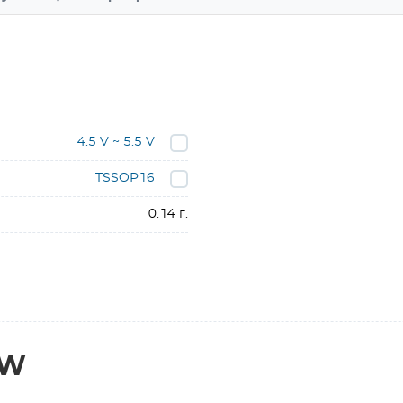
4.5 V ~ 5.5 V
TSSOP16
0.14 г.
PW