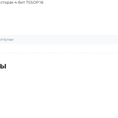
сторах 4-бит TSSOP16
l+Enter
ты