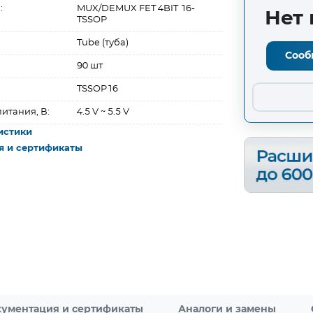
:
MUX/DEMUX FET 4BIT 16-
Нет 
TSSOP
Tube (туба)
Сооб
90 шт
TSSOP16
итания, В:
4.5 V ~ 5.5 V
истики
я и сертификаты
ументация и сертификаты
Аналоги и замены