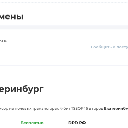
амены
SSOP
Сообщить о пост
теринбург
сор на полевых транзисторах 4-бит TSSOP16 в город
Екатеринбу
Бесплатно
DPD РФ