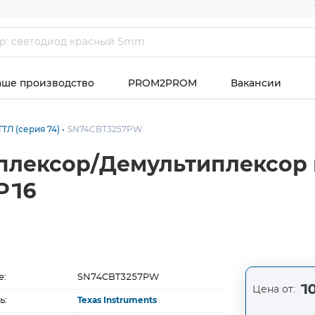
аше производство
PROM2PROM
Вакансии
ТЛ (серия 74)
SN74CBT3257PW
плексор/Демультиплексор 
P16
е:
SN74CBT3257PW
10
Цена от:
ь:
Texas Instruments