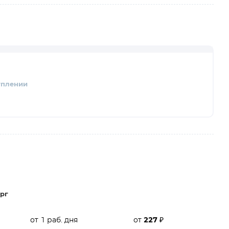
уплении
рг
от 1 раб. дня
от
227
₽