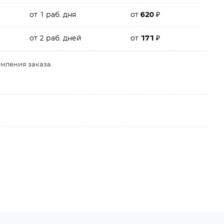
от 1 раб. дня
от
620
₽
от 2 раб. дней
от
171
₽
рмления заказа.