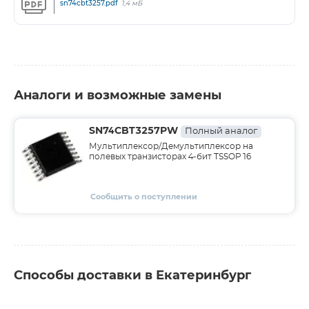
sn74cbt3257.pdf
1,4 мБ
Аналоги и возможные замены
SN74CBT3257PW
Полный аналог
Мультиплексор/Демультиплексор на
полевых транзисторах 4-бит TSSOP16
Сообщить о поступлении
Способы доставки в Екатеринбург