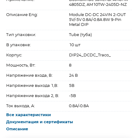
4805DZ, AM10TW-2405D-NZ
Описание Eng:
Module DC-DC 24VIN 2-OUT
5V/-5V 0.8A/-0.8A 8W 9-Pin
Metal DIP
Тип упаковки:
Tube (туба)
В упаковке:
10 шт
Корпус:
DIP24_DCDC_Traco_
Мощность, Вт:
8
Напряжение входа, В:
24 В
Напряжение выхода 1,В:
5В
Напряжение выхода 2, В:
-5В
Ток выхода, A:
0.8A/-0.8A
Все характеристики
Документация и сертификаты
Описание