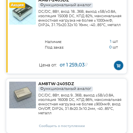
AM8T-2405DZ
Акция
Функциональный аналог
DC/DC, 8Вт, вход 18…36В, выход ±5В/±0.8А,
изоляция 1500В DC, КПД 82%, максимальная
емкостная нагрузка не более ±1000мкФ,
DIP24, 31.75x20.32x10.16мм, -40…85°C, металл
1
шт
Наличие:
0
шт
Под заказ:
от 1 259,03
₽
Цена от:
AM8TW-2405DZ
Функциональный аналог
DC/DC, 8Вт, вход 9…36В, выход ±5В/±0.8А,
изоляция 1600В DC, КПД 86%, максимальная
емкостная нагрузка не более ±900мкФ, вход
On/Off, DIP24, 31.8x20.3x10.2мм, -40…85°C,
металл
Сообщить о поступлении