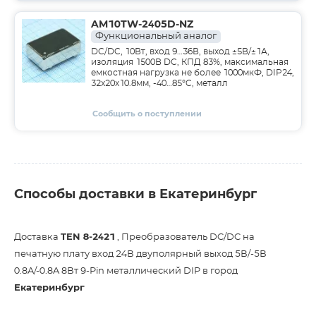
AM10TW-2405D-NZ
Функциональный аналог
DC/DC, 10Вт, вход 9…36В, выход ±5В/±1А,
изоляция 1500В DC, КПД 83%, максимальная
емкостная нагрузка не более 1000мкФ, DIP24,
32x20x10.8мм, -40…85°C, металл
Сообщить о поступлении
Способы доставки в Екатеринбург
Доставка
TEN 8-2421
, Преобразователь DC/DC на
печатную плату вход 24В двуполярный выход 5В/-5В
0.8A/-0.8A 8Вт 9-Pin металлический DIP в город
Екатеринбург