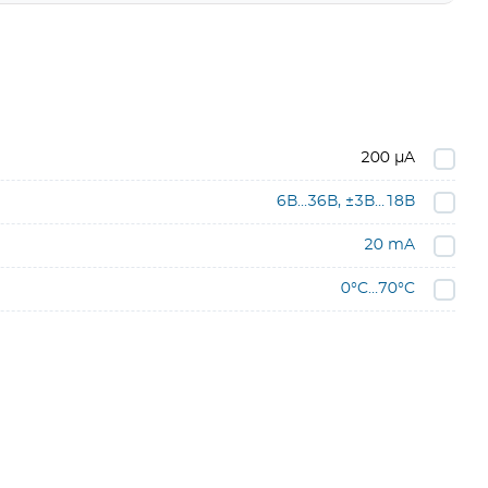
200 µA
6В…36В, ±3В…18В
20 mA
0°C…70°C