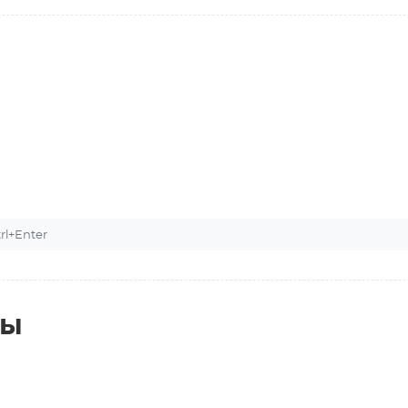
l+Enter
ты