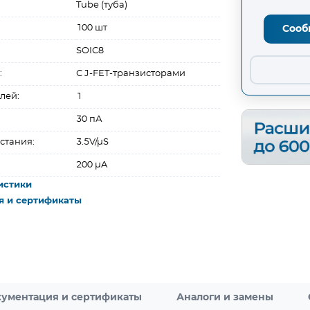
Tube (туба)
100 шт
Сооб
SOIC8
:
С J-FET-транзисторами
лей:
1
30 пА
стания:
3.5V/µS
200 µA
истики
я и сертификаты
ументация и сертификаты
Аналоги и замены