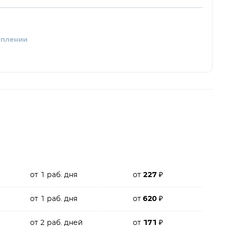
уплении
от 1 раб. дня
от
227
₽
от 1 раб. дня
от
620
₽
от 2 раб. дней
от
171
₽