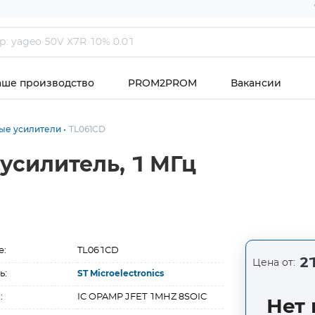
аше производство
PROM2PROM
Вакансии
ые усилители
TL061CD
усилитель, 1 МГц
е:
TL061CD
21
Цена от:
ь:
ST Microelectronics
:
IC OPAMP JFET 1MHZ 8SOIC
Нет 