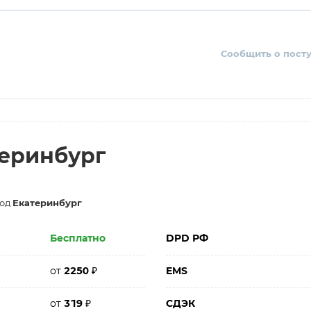
Сообщить о пост
теринбург
род
Екатеринбург
Бесплатно
DPD РФ
от
2250
₽
EMS
от
319
₽
СДЭК