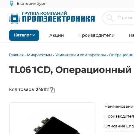
Екатеринбург
Акции
Производители
Н
Каталог
Главная
Микросхемы
Усилители и компараторы
Операционн
TL061CD, Операционный 
245112
Код товара:
Наименовани
Производител
Описание Eng