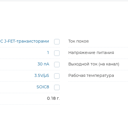
С J-FET-транзисторами
Ток покоя
1
Напряжение питания
30 пА
Выходной ток (на канал)
3.5V/µS
Рабочая температура
SOIC8
0.18 г.