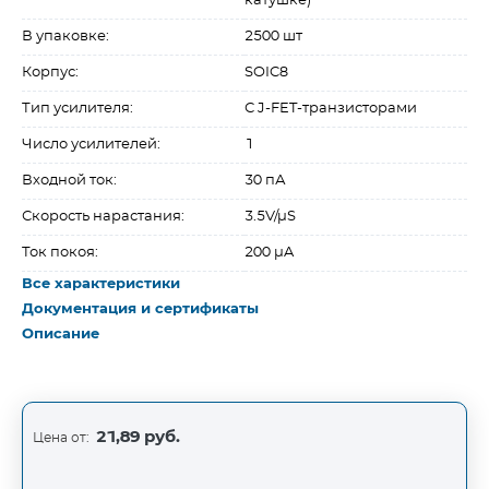
катушке)
В упаковке:
2500 шт
Корпус:
SOIC8
Тип усилителя:
С J-FET-транзисторами
Число усилителей:
1
Входной ток:
30 пА
Скорость нарастания:
3.5V/µS
Ток покоя:
200 µA
Все характеристики
Документация и сертификаты
Описание
21,89 руб.
Цена от: