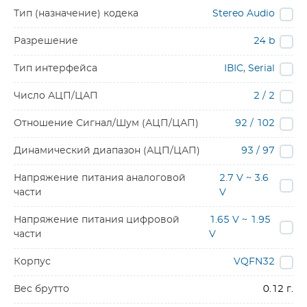
Тип (назначение) кодека
Stereo Audio
Разрешение
24 b
Тип интерфейса
IВІC, Serial
Число АЦП/ЦАП
2 / 2
Отношение Сигнал/Шум (АЦП/ЦАП)
92 / 102
Динамический диапазон (АЦП/ЦАП)
93 / 97
Напряжение питания аналоговой
2.7 V ~ 3.6
части
V
Напряжение питания цифровой
1.65 V ~ 1.95
части
V
Корпус
VQFN32
Вес брутто
0.12 г.