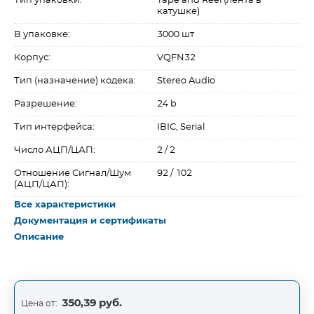
Тип упаковки:
Tape and Reel (лента в
катушке)
В упаковке:
3000 шт
Корпус:
VQFN32
Тип (назначение) кодека:
Stereo Audio
Разрешение:
24 b
Тип интерфейса:
IВІC, Serial
Число АЦП/ЦАП:
2 / 2
Отношение Сигнал/Шум
92 / 102
(АЦП/ЦАП):
Все характеристики
Документация и сертификаты
Описание
350,39 руб.
Цена от: