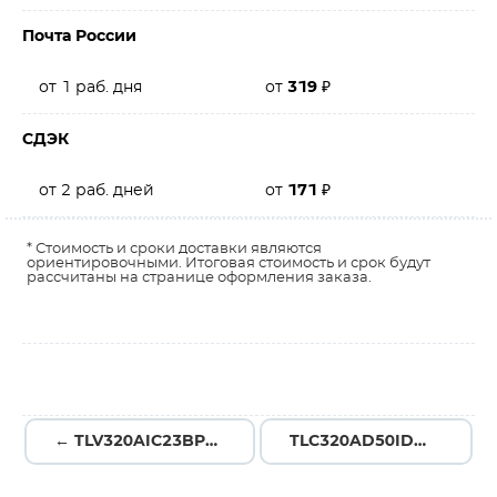
Почта России
от 1 раб. дня
от
319
₽
СДЭК
от 2 раб. дней
от
171
₽
* Стоимость и сроки доставки являются
ориентировочными. Итоговая стоимость и срок будут
рассчитаны на странице оформления заказа.
← TLV320AIC23BPWR
TLC320AD50IDW →