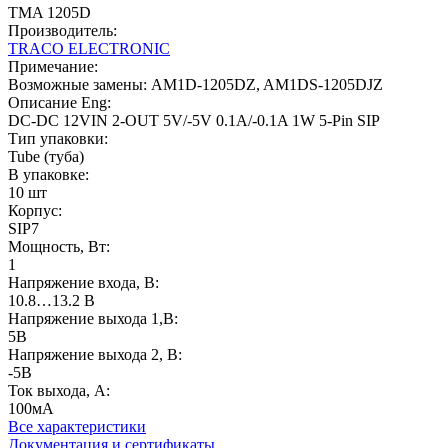
TMA 1205D
Производитель:
TRACO ELECTRONIC
Примечание:
Возможные замены: AM1D-1205DZ, AM1DS-1205DJZ
Описание Eng:
DC-DC 12VIN 2-OUT 5V/-5V 0.1A/-0.1A 1W 5-Pin SIP
Тип упаковки:
Tube (туба)
В упаковке:
10 шт
Корпус:
SIP7
Мощность, Вт:
1
Напряжение входа, В:
10.8…13.2 В
Напряжение выхода 1,В:
5В
Напряжение выхода 2, В:
-5В
Ток выхода, A:
100мА
Все характеристики
Документация и сертификаты