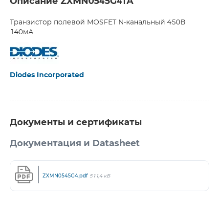
Описание ZXMN0545G4TA
Транзистор полевой MOSFET N-канальный 450В
140мА
Diodes Incorporated
Документы и сертификаты
Документация и Datasheet
ZXMN0545G4.pdf
511,4 кБ