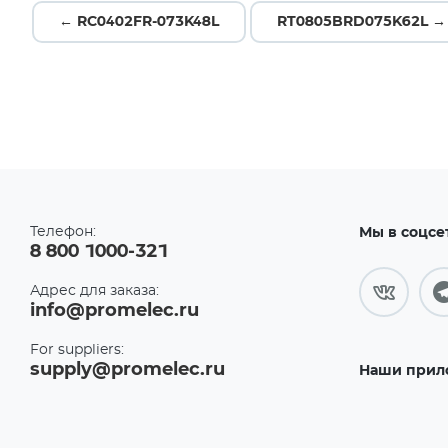
← RC0402FR-073K48L
RT0805BRD075K62L →
Телефон:
Мы в соцсе
8 800 1000-321
Адрес для заказа:
info@promelec.ru
For suppliers:
supply@promelec.ru
Наши прил