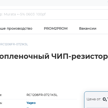
аше производство
PROM2PROM
Вакансии
RC1206FR-0721K5L
опленочный ЧИП-резистор 
е:
RC1206FR-0721K5L
0,
Цена от:
ь:
Yageo