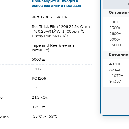
Производитель входит в
основные линии поставок
Оптовый 
чип 1206 21.5К 1%
100+
:
Res Thick Film 1206 21.5K Ohm
1300+
1% 0.25W(1/4W) ±100ppm/C
2600+
Epoxy Pad SMD T/R
5000+
15000+
Tape and Reel (лента в
катушке)
Внешние 
5000 шт
4920+
1206
8214+
41072+
RC1206
94357+
±1%
е:
21.5 кОм
0.25 Вт
очих
-55°C...+155°C