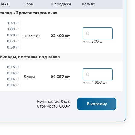
Цена
Срок
В продаже
Кол-во
склад «Промэлектроника»
1,31
₽
1,01
₽
0,79
₽
22 400
В наличии
шт
0,61
₽
300
Мин:
шт
0,50
₽
склады, поставка под заказ
0,15
₽
0,14
₽
5
94 357
дней
шт
0,14
₽
4 920
Мин:
шт
0,14
₽
Количество:
0 шт.
В корзину
Стоимость:
0,00 ₽