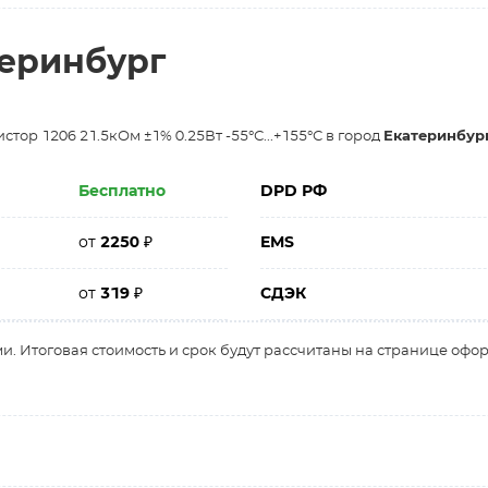
теринбург
тор 1206 21.5кОм ±1% 0.25Вт -55°С...+155°С в город
Екатеринбур
Бесплатно
DPD РФ
от
2250
₽
EMS
от
319
₽
СДЭК
и. Итоговая стоимость и срок будут рассчитаны на странице офо