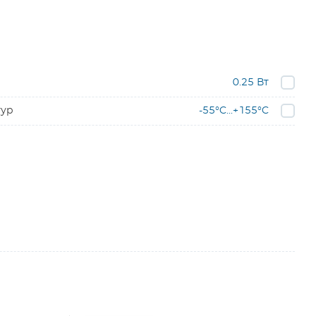
0.25 Вт
тур
-55°C...+155°C