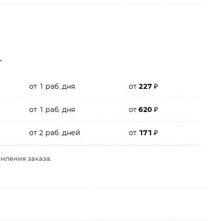
г
от 1 раб. дня
от
227
₽
от 1 раб. дня
от
620
₽
от 2 раб. дней
от
171
₽
рмления заказа.