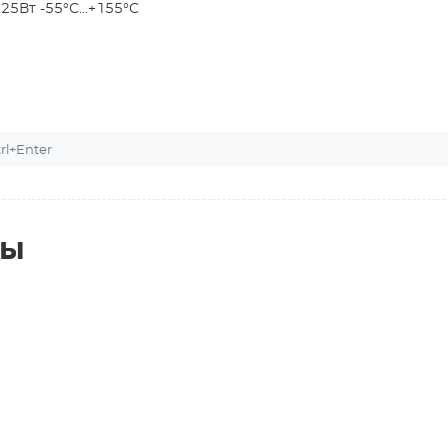
5Вт -55°С...+155°С
l+Enter
ты